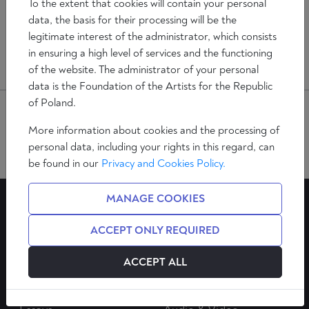
To the extent that cookies will contain your personal
Polish
data, the basis for their processing will be the
National
legitimate interest of the administrator, which consists
Foundation
in ensuring a high level of services and the functioning
of the website. The administrator of your personal
data is the Foundation of the Artists for the Republic
of Poland.
More information about cookies and the processing of
personal data, including your rights in this regard, can
be found in our
Privacy and Cookies Policy.
MANAGE COOKIES
ACCEPT ONLY REQUIRED
ACCEPT ALL
Analysen
Top Thema