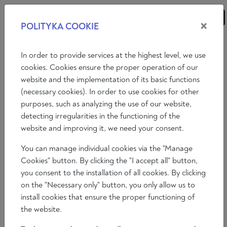
×
POLITYKA COOKIE
ANALYSEN
ESSAYS
MEINUNGEN
In order to provide services at the highest level, we use
cookies. Cookies ensure the proper operation of our
website and the implementation of its basic functions
PARTNERN
(necessary cookies). In order to use cookies for other
purposes, such as analyzing the use of our website,
detecting irregularities in the functioning of the
OFFICIAL
website and improving it, we need your consent.
PARTNER
You can manage individual cookies via the "Manage
Cookies" button. By clicking the "I accept all" button,
you consent to the installation of all cookies. By clicking
on the "Necessary only" button, you only allow us to
install cookies that ensure the proper functioning of
Co-
the website.
financed
by the