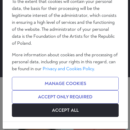
To the extent that cookies will contain your personal
data, the basis for their processing will be the
legitimate interest of the administrator, which consists
INTERNATIONALE
in ensuring a high level of services and the functioning
GESPRÄCHE: PROF.
of the website. The administrator of your personal
data is the Foundation of the Artists for the Republic
ZDZISŁAW KRASNODĘBSKI
of Poland.
UND PROF. MAMUKA
More information about cookies and the processing of
BERIASHVILI
personal data, including your rights in this regard, can
be found in our
Privacy and Cookies Policy.
MANAGE COOKIES
ACCEPT ONLY REQUIRED
VIDEO
Mehr sehen
ACCEPT ALL