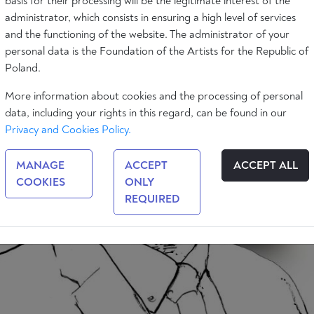
basis for their processing will be the legitimate interest of the
administrator, which consists in ensuring a high level of services
and the functioning of the website. The administrator of your
personal data is the Foundation of the Artists for the Republic of
Poland.
More information about cookies and the processing of personal
data, including your rights in this regard, can be found in our
Privacy and Cookies Policy.
MANAGE
ACCEPT
ACCEPT ALL
COOKIES
ONLY
REQUIRED