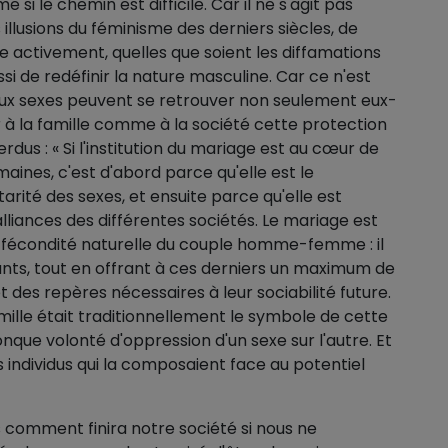
si le chemin est difficile. Car il ne s'agit pas
 illusions du féminisme des derniers siècles, de
vre activement, quelles que soient les diffamations
ssi de redéfinir la nature masculine. Car ce n'est
deux sexes peuvent se retrouver non seulement eux-
r à la famille comme à la société cette protection
dus : « Si l'institution du mariage est au cœur de
maines, c'est d'abord parce qu'elle est le
ité des sexes, et ensuite parce qu'elle est
lliances des différentes sociétés. Le mariage est
la fécondité naturelle du couple homme-femme : il
nts, tout en offrant à ces derniers un maximum de
t des repères nécessaires à leur sociabilité future.
famille était traditionnellement le symbole de cette
que volonté d'oppression d'un sexe sur l'autre. Et
s individus qui la composaient face au potentiel
s comment finira notre société si nous ne