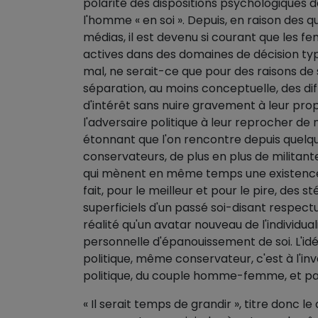
polarité des dispositions psychologiques d
l'homme « en soi ». Depuis, en raison des q
médias, il est devenu si courant que les
actives dans des domaines de décision ty
mal, ne serait-ce que pour des raisons de
séparation, au moins conceptuelle, des di
d'intérêt sans nuire gravement à leur propr
l'adversaire politique à leur reprocher de 
étonnant que l'on rencontre depuis quelq
conservateurs, de plus en plus de militant
qui mènent en même temps une existence de
fait, pour le meilleur et pour le pire, des 
superficiels d'un passé soi-disant respec
réalité qu'un avatar nouveau de l'individ
personnelle d'épanouissement de soi. L'i
politique, même conservateur, c'est à l'in
politique, du couple homme-femme, et part
« Il serait temps de grandir », titre donc l