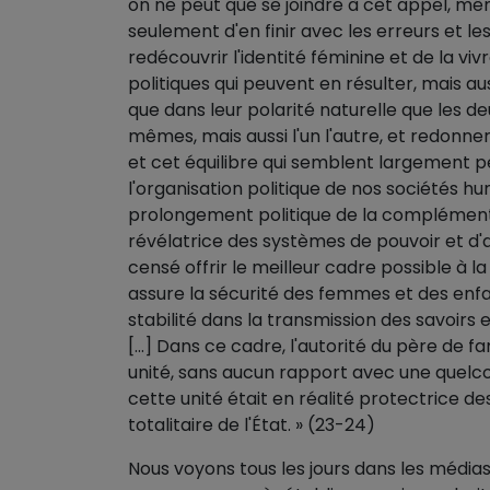
on ne peut que se joindre à cet appel, même 
seulement d'en finir avec les erreurs et les
redécouvrir l'identité féminine et de la vi
politiques qui peuvent en résulter, mais au
que dans leur polarité naturelle que les 
mêmes, mais aussi l'un l'autre, et redonne
et cet équilibre qui semblent largement per
l'organisation politique de nos sociétés hu
prolongement politique de la complémentar
révélatrice des systèmes de pouvoir et d'a
censé offrir le meilleur cadre possible à 
assure la sécurité des femmes et des enfa
stabilité dans la transmission des savoirs e
[...] Dans ce cadre, l'autorité du père de 
unité, sans aucun rapport avec une quelcon
cette unité était en réalité protectrice de
totalitaire de l'État. » (23-24)
Nous voyons tous les jours dans les média