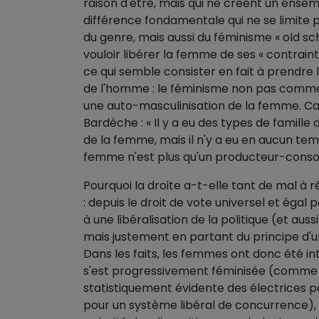
raison d'être, mais qui ne créent un ensemb
différence fondamentale qui ne se limite pa
du genre, mais aussi du féminisme « old sc
vouloir libérer la femme de ses « contrainte
ce qui semble consister en fait à prendre l
de l'homme : le féminisme non pas comme
une auto-masculinisation de la femme. Ca
Bardèche : « Il y a eu des types de famille
de la femme, mais il n'y a eu en aucun temps
femme n'est plus qu'un producteur-consom
Pourquoi la droite a-t-elle tant de mal à 
: depuis le droit de vote universel et éga
à une libéralisation de la politique (et au
mais justement en partant du principe d'un
Dans les faits, les femmes ont donc été i
s'est progressivement féminisée (comme
statistiquement évidente des électrices po
pour un système libéral de concurrence),