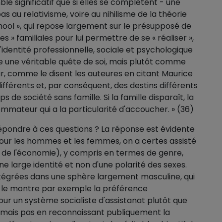
le significatif que si elles se complètent - une
s au relativisme, voire au nihilisme de la théorie
hool », qui repose largement sur le présupposé de
s » familiales pour lui permettre de se « réaliser »,
'identité professionnelle, sociale et psychologique
 une véritable quête de soi, mais plutôt comme
r, comme le disent les auteures en citant Maurice
 différents et, par conséquent, des destins différents
 de société sans famille. Si la famille disparaît, la
mateur qui a la particularité d'accoucher. » (36)
répondre à ces questions ? La réponse est évidente
l pour les hommes et les femmes, on a certes assisté
ssi de l'économie), y compris en termes de genre,
e large identité et non d'une polarité des sexes.
ntégrées dans une sphère largement masculine, qui
 le montre par exemple la préférence
ur un système socialiste d'assistanat plutôt que
 mais pas en reconnaissant publiquement la