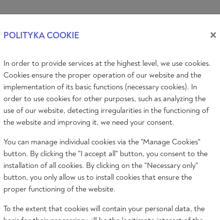
Log i
×
POLITYKA COOKIE
In order to provide services at the highest level, we use cookies.
BRÛLANT
AUDIO&VIDÉO
ÉVÉNEMENTS
QUI SOMMES-NO
Cookies ensure the proper operation of our website and the
implementation of its basic functions (necessary cookies). In
order to use cookies for other purposes, such as analyzing the
use of our website, detecting irregularities in the functioning of
the website and improving it, we need your consent.
 PAR LE FÉMINISME. « LES ANTIGONES 
ARITÉ
You can manage individual cookies via the "Manage Cookies"
button. By clicking the "I accept all" button, you consent to the
installation of all cookies. By clicking on the "Necessary only"
button, you only allow us to install cookies that ensure the
proper functioning of the website.
To the extent that cookies will contain your personal data, the