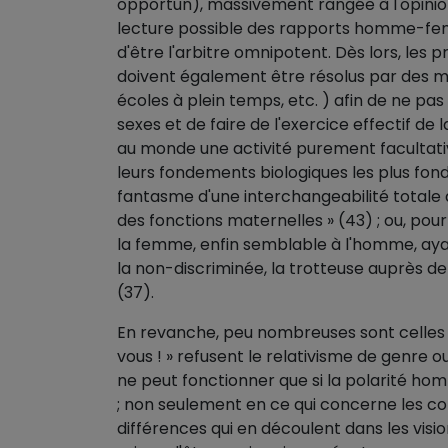
opportun), massivement rangée à l'opinion 
lecture possible des rapports homme-femme
d'être l'arbitre omnipotent. Dès lors, les 
doivent également être résolus par des me
écoles à plein temps, etc. ) afin de ne pas 
sexes et de faire de l'exercice effectif d
au monde une activité purement facultat
leurs fondements biologiques les plus fond
fantasme d'une interchangeabilité totale d
des fonctions maternelles » (43) ; ou, po
la femme, enfin semblable à l'homme, ayant 
la non-discriminée, la trotteuse auprès de lui
(37).
En revanche, peu nombreuses sont celles 
vous ! » refusent le relativisme de genre ou
ne peut fonctionner que si la polarité 
; non seulement en ce qui concerne les con
différences qui en découlent dans les vis