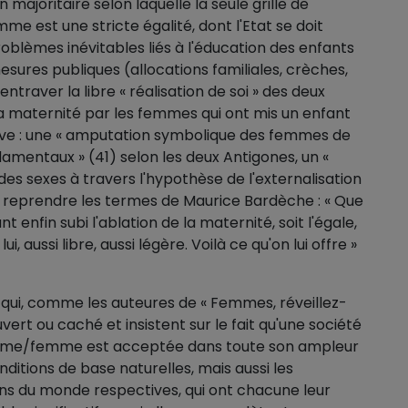
majoritaire selon laquelle la seule grille de
 est une stricte égalité, dont l'Etat se doit
problèmes inévitables liés à l'éducation des enfants
sures publiques (allocations familiales, crèches,
entraver la libre « réalisation de soi » des deux
e la maternité par les femmes qui ont mis un enfant
ive : une « amputation symbolique des femmes de
amentaux » (41) selon les deux Antigones, un «
es sexes à travers l'hypothèse de l'externalisation
ur reprendre les termes de Maurice Bardèche : « Que
enfin subi l'ablation de la maternité, soit l'égale,
, aussi libre, aussi légère. Voilà ce qu'on lui offre »
qui, comme les auteures de « Femmes, réveillez-
vert ou caché et insistent sur le fait qu'une société
homme/femme est acceptée dans toute son ampleur
ditions de base naturelles, mais aussi les
ions du monde respectives, qui ont chacune leur