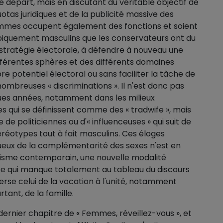
e départ, mais en discutant du véritable objectif de
uotas juridiques et de la publicité massive des
 femmes occupent également des fonctions et soient
piquement masculins que les conservateurs ont du
 stratégie électorale, à défendre à nouveau une
fférentes sphères et des différents domaines
e potentiel électoral ou sans faciliter la tâche de
nombreuses « discriminations ». Il n'est donc pas
ues années, notamment dans les milieux
es qui se définissent comme des « tradwife », mais
 politiciennes ou d'« influenceuses » qui suit de
stéréotypes tout à fait masculins. Ces éloges
tueux de la complémentarité des sexes n'est en
ualisme contemporain, une nouvelle modalité
dée qui manque totalement au tableau du discours
verse celui de la vocation à l'unité, notamment
ant, de la famille.
e dernier chapitre de « Femmes, réveillez-vous », et