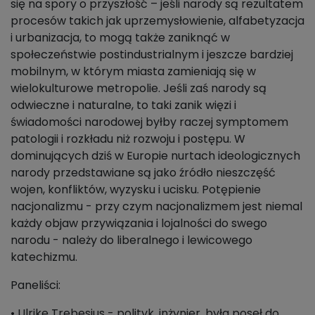
się na spory o przyszłość – jeśli narody są rezultatem
procesów takich jak uprzemysłowienie, alfabetyzacja
i urbanizacja, to mogą także zaniknąć w
społeczeństwie postindustrialnym i jeszcze bardziej
mobilnym, w którym miasta zamieniają się w
wielokulturowe metropolie. Jeśli zaś narody są
odwieczne i naturalne, to taki zanik więzi i
świadomości narodowej byłby raczej symptomem
patologii i rozkładu niż rozwoju i postępu. W
dominujących dziś w Europie nurtach ideologicznych
narody przedstawiane są jako źródło nieszczęść
wojen, konfliktów, wyzysku i ucisku. Potępienie
nacjonalizmu - przy czym nacjonalizmem jest niemal
każdy objaw przywiązania i lojalności do swego
narodu - należy do liberalnego i lewicowego
katechizmu.
Paneliści:
• Ulrike Trebesius - polityk, inżynier, była poseł do