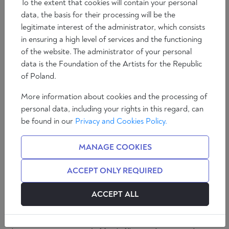
To the extent that cookies will contain your personal
data, the basis for their processing will be the
legitimate interest of the administrator, which consists
in ensuring a high level of services and the functioning
of the website. The administrator of your personal
data is the Foundation of the Artists for the Republic
of Poland.
More information about cookies and the processing of
personal data, including your rights in this regard, can
Debata z cyklu "O przyszłości Europy" pt. Narody i ład
be found in our
Privacy and Cookies Policy.
polityczny Europy. Czy możliwy jest „naród
europejski”? Badacze świadomości i więzi narodowej
MANAGE COOKIES
nie są zgodni co do tego, od kiedy możemy mówić o
„narodach” europejskich. Jedni twierdzą, że naród
ACCEPT ONLY REQUIRED
jest naturalną, odwieczną – a w każdym razie
ACCEPT ALL
prastarą - formą zbiorowego istnienia. Inni sądzą, że
są one późnym produktem procesów
modernizacyjnych. Te spory o genezę przekładają