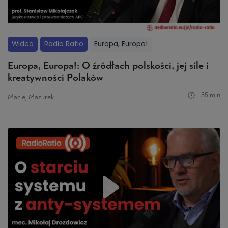
Wideo
Radio Ratio
Europa, Europa!
Europa, Europa!: O źródłach polskości, jej sile i
kreatywności Polaków
35 min
Maciej Mazurek