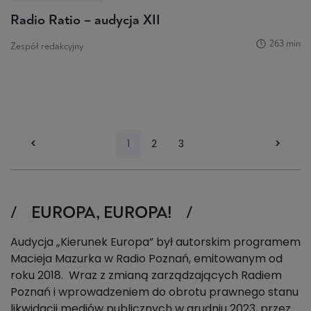
Radio Ratio – audycja XII
263 min
Zespół redakcyjny
<<
<
1
2
3
>
>
EUROPA, EUROPA!
Audycja „Kierunek Europa” był autorskim programem
Macieja Mazurka w Radio Poznań, emitowanym od
roku 2018.
Wraz z zmianą zarządzających Radiem
Poznań i wprowadzeniem do obrotu prawnego stanu
likwidacji mediów publicznych w grudniu 2023, przez