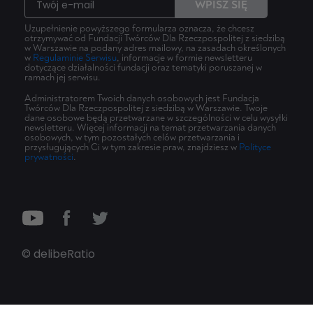
WPISZ SIĘ
Uzupełnienie powyższego formularza oznacza, że chcesz
otrzymywać od Fundacji Twórców Dla Rzeczpospolitej z siedzibą
w Warszawie na podany adres mailowy, na zasadach określonych
w
Regulaminie Serwisu
, informacje w formie newsletteru
dotyczące działalności fundacji oraz tematyki poruszanej w
ramach jej serwisu.
Administratorem Twoich danych osobowych jest Fundacja
Twórców Dla Rzeczpospolitej z siedzibą w Warszawie. Twoje
dane osobowe będą przetwarzane w szczególności w celu wysyłki
newsletteru. Więcej informacji na temat przetwarzania danych
osobowych, w tym pozostałych celów przetwarzania i
przysługujących Ci w tym zakresie praw, znajdziesz w
Polityce
prywatności
.
© delibeRatio