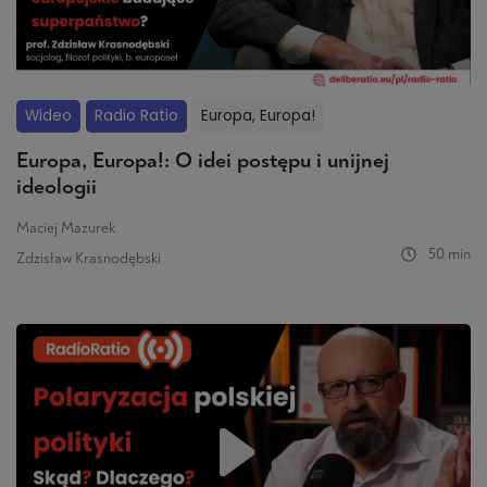
Wideo
Radio Ratio
Europa, Europa!
Europa, Europa!: O idei postępu i unijnej
ideologii
Maciej Mazurek
50 min
Zdzisław Krasnodębski