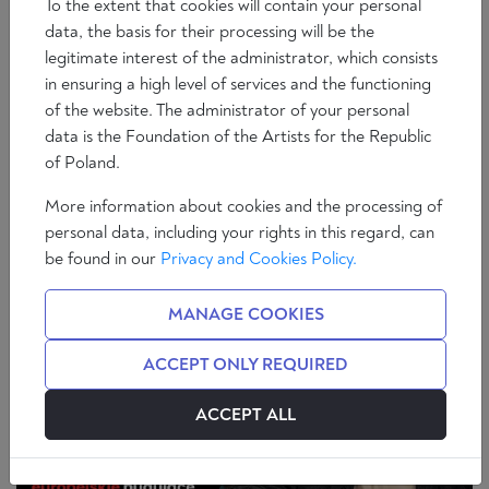
To the extent that cookies will contain your personal
data, the basis for their processing will be the
legitimate interest of the administrator, which consists
in ensuring a high level of services and the functioning
of the website. The administrator of your personal
Wideo
Radio Ratio
Europa, Europa!
data is the Foundation of the Artists for the Republic
Europa, Europa!: O teorii i praktyce nauk
of Poland.
społecznych
More information about cookies and the processing of
Maciej Mazurek
personal data, including your rights in this regard, can
53 min
Zdzisław Krasnodębski
be found in our
Privacy and Cookies Policy.
MANAGE COOKIES
ACCEPT ONLY REQUIRED
ACCEPT ALL