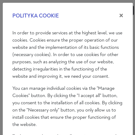
×
POLITYKA COOKIE
ANALIZY
ESEJE
KOMENTARZE
In order to provide services at the highest level, we use
cookies. Cookies ensure the proper operation of our
website and the implementation of its basic functions
Radio Ratio
Okno na Świat
Europa, Europa!
(necessary cookies). In order to use cookies for other
purposes, such as analyzing the use of our website,
Spór o Idee
Istota Rzeczy
Ratio Satysfakcja
detecting irregularities in the functioning of the
website and improving it, we need your consent.
You can manage individual cookies via the "Manage
Cookies" button. By clicking the "I accept all" button,
you consent to the installation of all cookies. By clicking
on the "Necessary only" button, you only allow us to
install cookies that ensure the proper functioning of
the website.