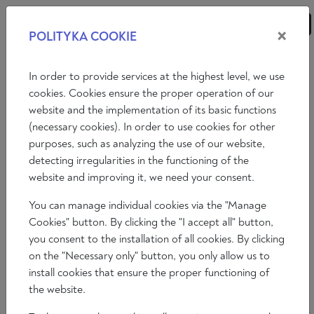
×
POLITYKA COOKIE
ANALIZY
ESEJE
KOMENTARZE
In order to provide services at the highest level, we use
cookies. Cookies ensure the proper operation of our
website and the implementation of its basic functions
Radio Ratio
Okno na Świat
Europa, Europa!
(necessary cookies). In order to use cookies for other
purposes, such as analyzing the use of our website,
Spór o Idee
Istota Rzeczy
Ratio Satysfakcja
detecting irregularities in the functioning of the
website and improving it, we need your consent.
You can manage individual cookies via the "Manage
Cookies" button. By clicking the "I accept all" button,
you consent to the installation of all cookies. By clicking
on the "Necessary only" button, you only allow us to
install cookies that ensure the proper functioning of
the website.