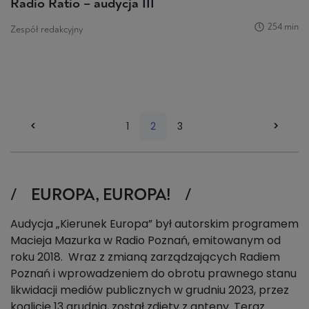
Radio Ratio – audycja III
254 min
Zespół redakcyjny
<<
<
1
2
3
>
>
EUROPA, EUROPA!
Audycja „Kierunek Europa” był autorskim programem
Macieja Mazurka w Radio Poznań, emitowanym od
roku 2018.
Wraz z zmianą zarządzających Radiem
Poznań i wprowadzeniem do obrotu prawnego stanu
likwidacji mediów publicznych w grudniu 2023, przez
koalicję 13 grudnia, został zdjęty z anteny. Teraz