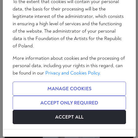
To the extent that cookies will contain your personal
data, the basis for their processing will be the
legitimate interest of the administrator, which consists
in ensuring a high level of services and the functioning
of the website. The administrator of your personal
Radio Ratio
Okno na Świat
Europa, Europa!
data is the Foundation of the Artists for the Republic
Spór o Idee
Ratio Satysfakcja
of Poland.
Radio Ratio – audycja XI
More information about cookies and the processing of
personal data, including your rights in this regard, can
292 min
Zespół redakcyjny
be found in our
Privacy and Cookies Policy.
MANAGE COOKIES
ACCEPT ONLY REQUIRED
ACCEPT ALL