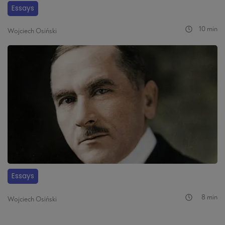
Essays
10 min
Wojciech Osiński
Essays
8 min
Wojciech Osiński