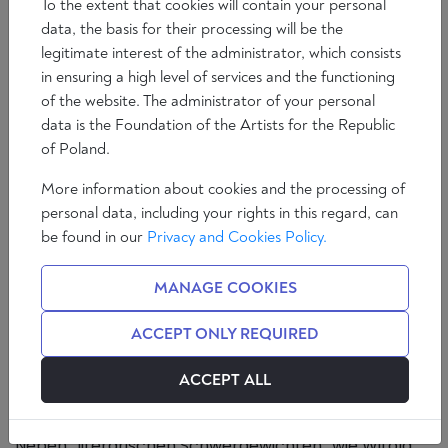
To the extent that cookies will contain your personal
data, the basis for their processing will be the
legitimate interest of the administrator, which consists
in ensuring a high level of services and the functioning
of the website. The administrator of your personal
data is the Foundation of the Artists for the Republic
of Poland.
Vor 60 Jahren erschien Stanisław Lems
More information about cookies and the processing of
Essayband „Summa technologiae“, in
personal data, including your rights in this regard, can
dem sich der Schriftsteller seinen
be found in our
Privacy and Cookies Policy.
Themen erstmals philosophisch zu
nähern versuchte. Diese und andere
MANAGE COOKIES
Texte des vortrefflichen Science-Fiction-
Autors sind im deutschsprachigen Raum
ACCEPT ONLY REQUIRED
aus Mangel an guten Übersetzungen
lange ohne große Wirkung geblieben.
ACCEPT ALL
Neben „literarischen Schwergewichten“ wie Witold