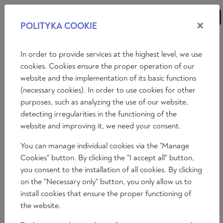
×
POLITYKA COOKIE
ANALYSEN
ESSAYS
MEINUNGEN
In order to provide services at the highest level, we use
cookies. Cookies ensure the proper operation of our
website and the implementation of its basic functions
Essays
Literatur
(necessary cookies). In order to use cookies for other
purposes, such as analyzing the use of our website,
EIN PHILOSOPH WIDER WILLEN
detecting irregularities in the functioning of the
Wojciech Osiński
website and improving it, we need your consent.
2024-12-10
You can manage individual cookies via the "Manage
Zeit zum Lesen 5 min
Cookies" button. By clicking the "I accept all" button,
you consent to the installation of all cookies. By clicking
on the "Necessary only" button, you only allow us to
install cookies that ensure the proper functioning of
the website.