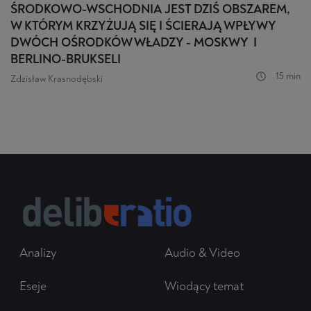
ŚRODKOWO-WSCHODNIA JEST DZIŚ OBSZAREM,
W KTÓRYM KRZYŻUJĄ SIĘ I ŚCIERAJĄ WPŁYWY
DWÓCH OŚRODKÓW WŁADZY - MOSKWY I
BERLINO-BRUKSELI
15 min
Zdzisław Krasnodębski
Analizy
Audio & Video
Eseje
Wiodący temat