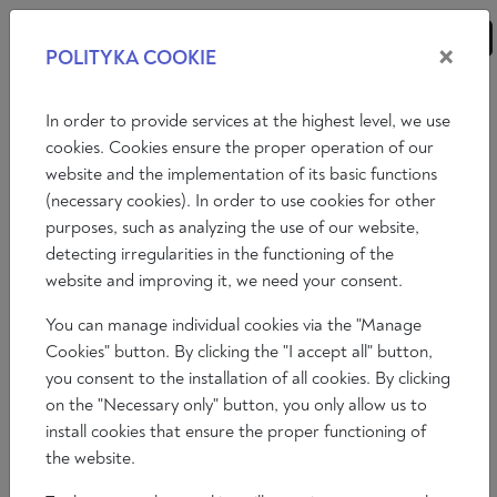
×
POLITYKA COOKIE
ANALIZY
ESEJE
KOMENTARZE
In order to provide services at the highest level, we use
cookies. Cookies ensure the proper operation of our
website and the implementation of its basic functions
Wideo
Radio Ratio
Spór o Idee
(necessary cookies). In order to use cookies for other
purposes, such as analyzing the use of our website,
SPÓR O IDEE: TYLKO MARKSIZM?
detecting irregularities in the functioning of the
WSPOMNIENIA O FILOZOFII NA UW
website and improving it, we need your consent.
Zdzisław Krasnodębski
You can manage individual cookies via the "Manage
2024-12-31 12:39:26
Cookies" button. By clicking the "I accept all" button,
Czas czytania 31 min
you consent to the installation of all cookies. By clicking
on the "Necessary only" button, you only allow us to
install cookies that ensure the proper functioning of
the website.