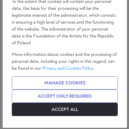
To the extent that cookies will contain your personal
data, the basis for their processing will be the
legitimate interest of the administrator, which consists
in ensuring a high level of services and the functioning
of the website. The administrator of your personal
data is the Foundation of the Artists for the Republic
of Poland.
More information about cookies and the processing of
Prof. Zdzisław Krasnodębski rozmawiał z prof.
personal data, including your rights in this regard, can
Maciejem Potępą – filozofem, hermeneutą, znawcą
be found in our
Privacy and Cookies Policy.
idealizmu niemieckiego.
MANAGE COOKIES
KOMENTARZE (0)
ACCEPT ONLY REQUIRED
ACCEPT ALL