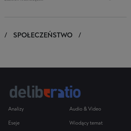
SPOŁECZEŃSTWO
Analizy
Audio & Video
Eseje
Wiodący temat