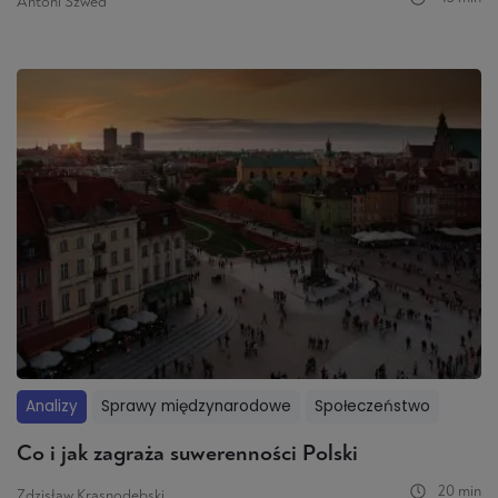
Antoni Szwed
Analizy
Sprawy międzynarodowe
Społeczeństwo
Co i jak zagraża suwerenności Polski
20 min
Zdzisław Krasnodębski