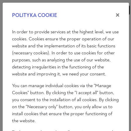
×
POLITYKA COOKIE
ANALIZY
ESEJE
KOMENTARZE
In order to provide services at the highest level, we use
cookies. Cookies ensure the proper operation of our
website and the implementation of its basic functions
Analizy
Sprawy międzynarodowe
Gospodarka
(necessary cookies). In order to use cookies for other
purposes, such as analyzing the use of our website,
Filozofia
Sztuka
Literatura
Społeczeństwo
detecting irregularities in the functioning of the
website and improving it, we need your consent.
You can manage individual cookies via the "Manage
Cookies" button. By clicking the "I accept all" button,
you consent to the installation of all cookies. By clicking
on the "Necessary only" button, you only allow us to
install cookies that ensure the proper functioning of
the website.