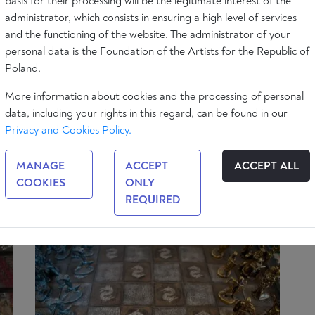
basis for their processing will be the legitimate interest of the
administrator, which consists in ensuring a high level of services
and the functioning of the website. The administrator of your
Eseje
Sprawy międzynarodowe
E
personal data is the Foundation of the Artists for the Republic of
Poland.
Afera, która wstrząsnęła Brandtowską
N
polityką wschodnią
cz
More information about cookies and the processing of personal
data, including your rights in this regard, can be found in our
6 min
Wojciech Osiński
Ja
Privacy and Cookies Policy.
MANAGE
ACCEPT
ACCEPT ALL
COOKIES
ONLY
min
REQUIRED