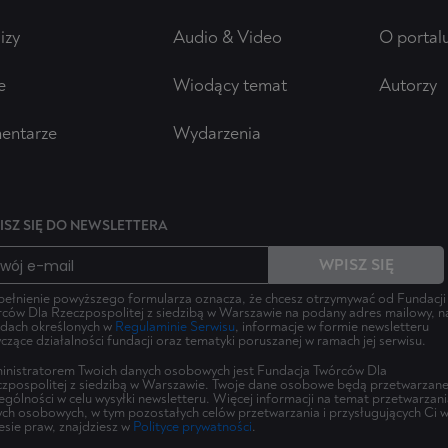
izy
Audio & Video
O portal
e
Wiodący temat
Autorzy
entarze
Wydarzenia
ISZ SIĘ DO NEWSLETTERA
WPISZ SIĘ
ełnienie powyższego formularza oznacza, że chcesz otrzymywać od Fundacji
ców Dla Rzeczpospolitej z siedzibą w Warszawie na podany adres mailowy, n
dach określonych w
Regulaminie Serwisu
, informacje w formie newsletteru
czące działalności fundacji oraz tematyki poruszanej w ramach jej serwisu.
nistratorem Twoich danych osobowych jest Fundacja Twórców Dla
zpospolitej z siedzibą w Warszawie. Twoje dane osobowe będą przetwarzan
ególności w celu wysyłki newsletteru. Więcej informacji na temat przetwarzan
ch osobowych, w tym pozostałych celów przetwarzania i przysługujących Ci 
esie praw, znajdziesz w
Polityce prywatności
.