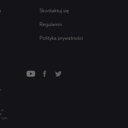
u
Skontaktuj się
Regulamin
Polityka prywatności
a
e w
ia
w tym