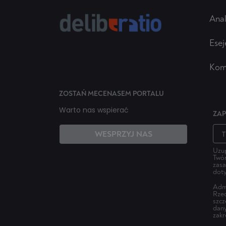
Anal
Esej
Kom
ZOSTAŃ MECENASEM PORTALU
Warto nas wspierać
ZAP
WESPRZYJ NAS
Uzup
Twór
zasa
doty
Admi
Rzec
szcz
dany
zakr