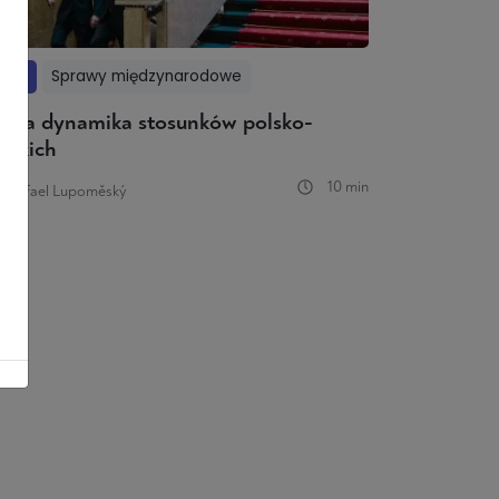
seje
Sprawy międzynarodowe
owa dynamika stosunków polsko-
eskich
10 min
n Rafael Lupoměský