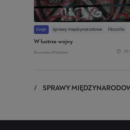
Eseje
Sprawy międzynarodowe
Filozofia
W lustrze wojny
20 
Bronisław Wildstein
SPRAWY MIĘDZYNARODO