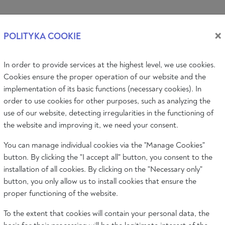
Zalog
×
POLITYKA COOKIE
In order to provide services at the highest level, we use cookies.
CY TEMAT
AUDIO & VIDEO
WYDARZENIA
O PORTALU
Cookies ensure the proper operation of our website and the
implementation of its basic functions (necessary cookies). In
order to use cookies for other purposes, such as analyzing the
use of our website, detecting irregularities in the functioning of
ka
Filozofia
Sztuka
Literatura
Społeczeństwo
the website and improving it, we need your consent.
You can manage individual cookies via the "Manage Cookies"
button. By clicking the "I accept all" button, you consent to the
installation of all cookies. By clicking on the "Necessary only"
button, you only allow us to install cookies that ensure the
proper functioning of the website.
To the extent that cookies will contain your personal data, the