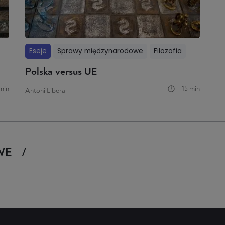
Eseje
Sprawy międzynarodowe
Filozofia
Polska versus UE
min
15 min
Antoni Libera
WE