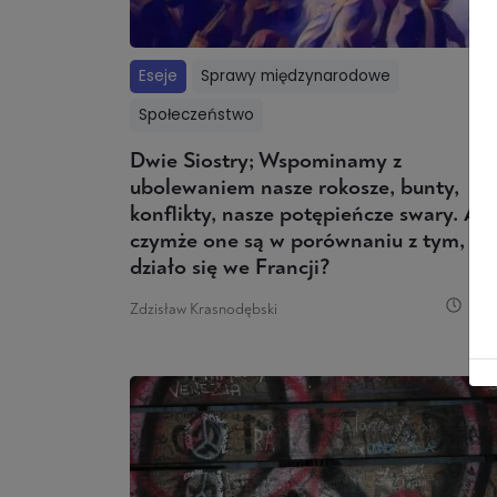
Eseje
Sprawy międzynarodowe
Społeczeństwo
Dwie Siostry; Wspominamy z
ubolewaniem nasze rokosze, bunty,
konflikty, nasze potępieńcze swary. Ale
czymże one są w porównaniu z tym, co
działo się we Francji?
15 
Zdzisław Krasnodębski