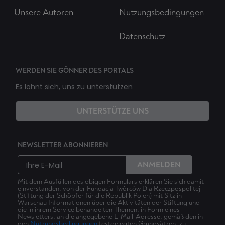
Unsere Autoren
Nutzungsbedingungen
Datenschutz
WERDEN SIE GÖNNER DES PORTALS
Es lohnt sich, uns zu unterstützen
UNTERSTÜTZE UNS
NEWSLETTER ABONNIEREN
ANMELDEN
Mit dem Ausfüllen des obigen Formulars erklären Sie sich damit
einverstanden, von der Fundacja Twórców Dla Rzeczpospolitej
(Stiftung der Schöpfer für die Republik Polen) mit Sitz in
Warschau Informationen über die Aktivitäten der Stiftung und
die in ihrem Service behandelten Themen, in Form eines
Newsletters, an die angegebene E-Mail-Adresse, gemäß den in
den
Nutzungsbedingungen
festgelegten Grundsätzen, zu