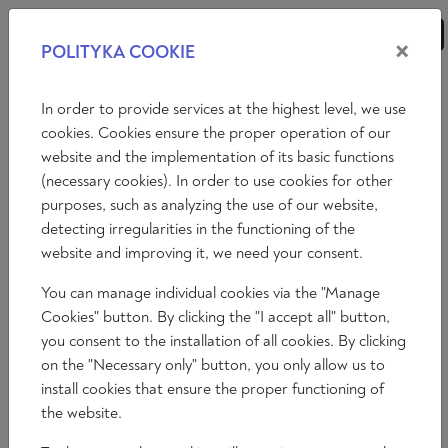
×
POLITYKA COOKIE
ANALYSEN
ESSAYS
MEINUNGEN
In order to provide services at the highest level, we use
cookies. Cookies ensure the proper operation of our
website and the implementation of its basic functions
Essays
Internationale Politik
Wirtschaft
(necessary cookies). In order to use cookies for other
purposes, such as analyzing the use of our website,
ZEITENWENDE IN DER DEUTSCHEN
detecting irregularities in the functioning of the
OSTMITTELEUROPAPOLITIK?
website and improving it, we need your consent.
Justyna Schulz
You can manage individual cookies via the "Manage
2022-11-25
Cookies" button. By clicking the "I accept all" button,
Zeit zum Lesen 10 min
you consent to the installation of all cookies. By clicking
on the "Necessary only" button, you only allow us to
install cookies that ensure the proper functioning of
the website.