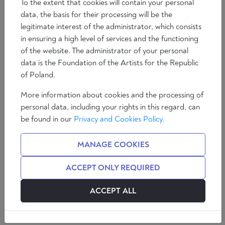
To the extent that cookies will contain your personal
data, the basis for their processing will be the
legitimate interest of the administrator, which consists
in ensuring a high level of services and the functioning
of the website. The administrator of your personal
data is the Foundation of the Artists for the Republic
of Poland.
More information about cookies and the processing of
personal data, including your rights in this regard, can
be found in our
Privacy and Cookies Policy.
In den letzten fünfzig Jahren hat sich Deutschland
MANAGE COOKIES
zweimal gegen die sicherheitspolitischen Interessen
der Nationen Ostmitteleuropas entschieden.
ACCEPT ONLY REQUIRED
Zweimal hat es die machtpolitischen Ansprüche
Russlands höher bewertet als die Freiheitsrechte der
ACCEPT ALL
Völker in dieser Region.
Das erste Mal geschah dies, als man die Solidarność-