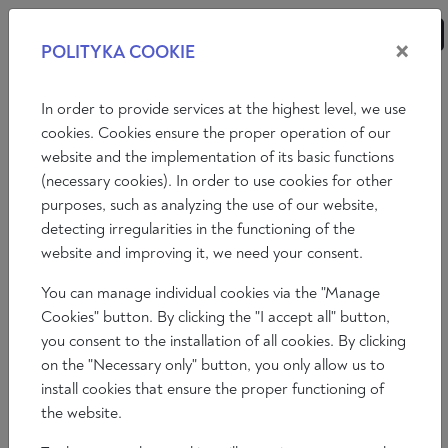
×
POLITYKA COOKIE
ANALYSEN
ESSAYS
MEINUNGEN
In order to provide services at the highest level, we use
cookies. Cookies ensure the proper operation of our
website and the implementation of its basic functions
Meinungen
Internationale Politik
Wirtschaft
(necessary cookies). In order to use cookies for other
purposes, such as analyzing the use of our website,
Philosophie
Kunst
Literatur
Gesellschaft
detecting irregularities in the functioning of the
website and improving it, we need your consent.
You can manage individual cookies via the "Manage
Cookies" button. By clicking the "I accept all" button,
you consent to the installation of all cookies. By clicking
on the "Necessary only" button, you only allow us to
install cookies that ensure the proper functioning of
the website.