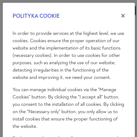
×
POLITYKA COOKIE
ANÁLISIS
ENSAYOS
OPINIONES
In order to provide services at the highest level, we use
cookies. Cookies ensure the proper operation of our
website and the implementation of its basic functions
Opiniones
(necessary cookies). In order to use cookies for other
purposes, such as analyzing the use of our website,
“CUANDO ESTÁ PERMITIDO
detecting irregularities in the functioning of the
HUMILLAR A UN COLECTIVO, COMO
website and improving it, we need your consent.
LOS CATÓLICOS, LO SIGUIENTE ES
You can manage individual cookies via the "Manage
PERSEGUIR A ESE COLECTIVO”: UNA
Cookies" button. By clicking the "I accept all" button,
ENTREVISTA CON POLONIA
you consent to the installation of all cookies. By clicking
CASTELLANOS
on the "Necessary only" button, you only allow us to
install cookies that ensure the proper functioning of
the website.
Álvaro Peñas
2025-01-23