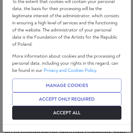
To the extent that cookies will contain your personal
Tiempo de lectura: 5 min
data, the basis for their processing will be the
legitimate interest of the administrator, which consists
in ensuring a high level of services and the functioning
of the website. The administrator of your personal
data is the Foundation of the Artists for the Republic
of Poland.
More information about cookies and the processing of
personal data, including your rights in this regard, can
be found in our
Privacy and Cookies Policy.
MANAGE COOKIES
ACCEPT ONLY REQUIRED
Polonia Castellanos es presidente de
Abogados Cristianos. Una asociación civil
ACCEPT ALL
de ámbito internacional que defiende en
el ámbito jurídico los valores inspirados
en el cristianismo: libertad religiosa, vida