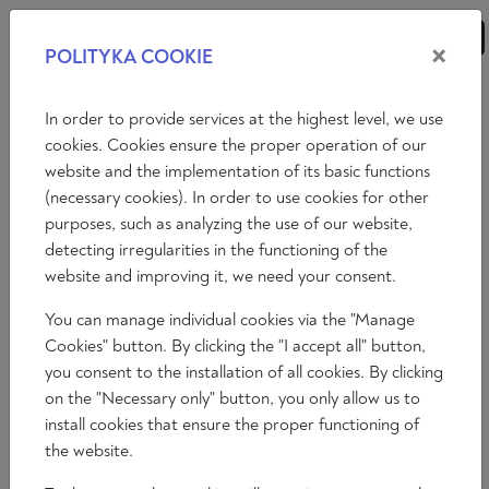
×
POLITYKA COOKIE
ANÁLISIS
ENSAYOS
OPINIONES
In order to provide services at the highest level, we use
cookies. Cookies ensure the proper operation of our
website and the implementation of its basic functions
Opiniones
(necessary cookies). In order to use cookies for other
purposes, such as analyzing the use of our website,
PEDRO FERNÁNDEZ BARBADILLO:
detecting irregularities in the functioning of the
“LA IZQUIERDA SIEMPRE HA SABIDO
website and improving it, we need your consent.
APOYAR A LOS SUYOS, EN LA
You can manage individual cookies via the "Manage
DERECHA HAY MUCHOS QUE AÚN
Cookies" button. By clicking the "I accept all" button,
TIENE QUE APRENDER ESTA
you consent to the installation of all cookies. By clicking
LECCIÓN”
on the "Necessary only" button, you only allow us to
install cookies that ensure the proper functioning of
the website.
Álvaro Peñas
2023-11-10