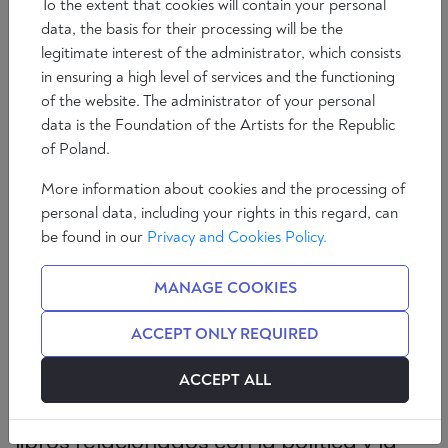
To the extent that cookies will contain your personal
Tiempo de lectura: 6 min
data, the basis for their processing will be the
legitimate interest of the administrator, which consists
in ensuring a high level of services and the functioning
of the website. The administrator of your personal
data is the Foundation of the Artists for the Republic
of Poland.
More information about cookies and the processing of
personal data, including your rights in this regard, can
be found in our
Privacy and Cookies Policy.
MANAGE COOKIES
ACCEPT ONLY REQUIRED
Pedro Fernández Barbadillo es
periodista y colaborador en diversos
ACCEPT ALL
medios, como Libertad Digital, Actuall o
Informa Radio. Es autor de numerosos
libros relacionados con la política y la