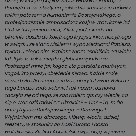
dzień, w którym papież wrócił właśnie z Bahrajnu.
Pamiętam, że wtedy na pokładzie samolocie mówił z
takim patosem o humanizmie Dostojewskiego, o
profesjonalizmie ambasadora Rosji w Watykanie itd.
I tak w ten poniedziałek, 7 listopada, kiedy na
Ukrainie doszło do kolejnego kryzysu informacyjnego
w związku ze stanowiskiem i wypowiedziami Papieża,
byłem u niego nim. Papieża znam osobiście od wielu
lat. Było to takie ciepłe i głębokie spotkanie.
Postrzegał mnie jak kogoś, kto powstał z martwych,
kogoś, kto przeżył oblężenie Kijowa. Każde moje
słowo było dla niego bardzo autorytatywne. Byłem z
tego bardzo zadowolony. I tak nasza rozmowa
zaczęła się od tego, że zapytałem go: czy wiecie, co
się o Was dziś mówi na Ukrainie? – Co? –To, że źle
odczytujecie Dostojewskiego. – Dlaczego?
Wyjaśniłem mu, dlaczego. Mówię: wiecie, dzisiaj,
niestety, w stosunku do Rosji Europa i nasza
watykańska Stolica Apostolska wpadają w pewną