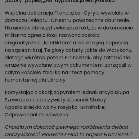
„Dobry” papież, „zła” dyplomacja watykańska
Wspólna deklaracja Franciszka i Cyryla wywołała w
dorzeczu Dniepru i Dniestru powszechne oburzenie.
Ukraińców obruszył zwłaszcza fakt, że w dokumencie
militarna agresja Rosji nazwana została
enigmatycznie „konfliktem” a nie zbrojną napaścią
na sąsiedni kraj. Te głosy dotarły także do Watykanu,
dlatego wkrótce potem Franciszek, aby zatrzeć złe
wrażenie wywołane owym dokumentem, zarządził w
całym Kościele zbiórkę na rzecz pomocy
humanitarnej dla Ukrainy.
Korzystając z okazji, zapytałem jednak arcybiskupa
Szewczuka o rzeczywisty stosunek Stolicy
Apostolskiej do wojny rosyjsko-ukraińskiej.
Odpowiedział mi wówczas:
Chciałbym dokonać pewnego rozróżnienia dwóch
rzeczywistości. Pierwsza z nich to papież Franciszek i