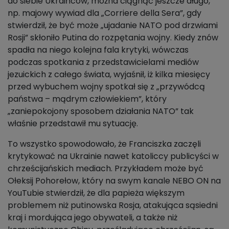
do siebie Ukraińców, można ciągnąć jeszcze długo,
np. majowy wywiad dla „Corriere della Sera”, gdy
stwierdził, że być może „ujadanie NATO pod drzwiami
Rosji” skłoniło Putina do rozpętania wojny. Kiedy znów
spadła na niego kolejna fala krytyki, wówczas
podczas spotkania z przedstawicielami mediów
jezuickich z całego świata, wyjaśnił, iż kilka miesięcy
przed wybuchem wojny spotkał się z „przywódcą
państwa – mądrym człowiekiem”, który
„zaniepokojony sposobem działania NATO” tak
właśnie przedstawił mu sytuację.
To wszystko spowodowało, że Franciszka zaczęli
krytykować na Ukrainie nawet katoliccy publicyści w
chrześcijańskich mediach. Przykładem może być
Ołeksij Pohorełow, który na swym kanale NEBO ON na
YouTubie stwierdził, że dla papieża większym
problemem niż putinowska Rosja, atakująca sąsiedni
kraj i mordująca jego obywateli, a także niż