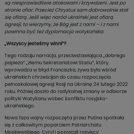
są niesprawiedliwie atakowani i krzywdzeni. Jest po
stronie ofiar. Przecież Chrystus sam dobrowolnie stał
się ofiarą. Jeśli więc naród ukraiński jest ofiarą
agresji, to wierzymy, że Bóg jest z nami – i z nami
powinna być też dyplomacja watykańska.
„Wszyscy jesteśmy winni”?
Tego rodzaju narracja, przeciwstawiająca „dobrego
papieża” „złemu Sekretariatowi Stanu”, który
wprowadza w błąd Franciszka, żywa była wśród
ukraińskich chrześcijan do czasu rozpoczęcia
pełnoskalowej agresji Rosji na Ukrainę 24 lutego 2022
roku. Później doszło do radykalnej zmiany w odbiorze
polityki Watykanu wobec konfliktu rosyjsko-
ukraińskiego.
Nowa faza wojny rozpoczęta przez Putina spotkała
się z całkowitym poparciem Patriarchatu
Moskiewskiego. Cyryl i pozostali rosyjscy