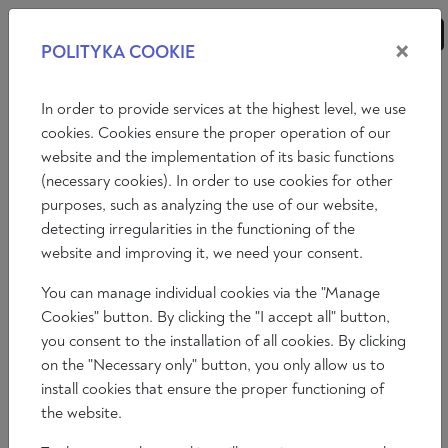
×
POLITYKA COOKIE
ANALIZY
ESEJE
KOMENTARZE
In order to provide services at the highest level, we use
cookies. Cookies ensure the proper operation of our
website and the implementation of its basic functions
Eseje
(necessary cookies). In order to use cookies for other
purposes, such as analyzing the use of our website,
FRANCISZEK A WOJNA NA UKRAINIE
detecting irregularities in the functioning of the
Grzegorz Górny
website and improving it, we need your consent.
2023-01-29
You can manage individual cookies via the "Manage
Czas czytania 15 min
Cookies" button. By clicking the "I accept all" button,
you consent to the installation of all cookies. By clicking
on the "Necessary only" button, you only allow us to
install cookies that ensure the proper functioning of
the website.