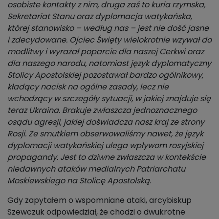
osobiste kontakty z nim, druga zaś to kuria rzymska,
Sekretariat Stanu oraz dyplomacja watykańska,
której stanowisko – według nas – jest nie dość jasne
i zdecydowane. Ojciec Święty wielokrotnie wzywał do
modlitwy i wyrażał poparcie dla naszej Cerkwi oraz
dla naszego narodu, natomiast język dyplomatyczny
Stolicy Apostolskiej pozostawał bardzo ogólnikowy,
kładący nacisk na ogólne zasady, lecz nie
wchodzący w szczegóły sytuacji, w jakiej znajduje się
teraz Ukraina. Brakuje zwłaszcza jednoznacznego
osądu agresji, jakiej doświadcza nasz kraj ze strony
Rosji. Ze smutkiem obserwowaliśmy nawet, że język
dyplomacji watykańskiej ulega wpływom rosyjskiej
propagandy. Jest to dziwne zwłaszcza w kontekście
niedawnych ataków medialnych Patriarchatu
Moskiewskiego na Stolicę Apostolską
.
Gdy zapytałem o wspomniane ataki, arcybiskup
Szewczuk odpowiedział, że chodzi o dwukrotne