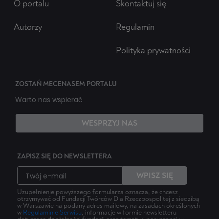
O portalu
Skontaktuj się
Autorzy
Regulamin
Polityka prywatności
ZOSTAŃ MECENASEM PORTALU
Warto nas wspierać
WESPRZYJ NAS
ZAPISZ SIĘ DO NEWSLETTERA
WPISZ SIĘ
Uzupełnienie powyższego formularza oznacza, że chcesz
otrzymywać od Fundacji Twórców Dla Rzeczpospolitej z siedzibą
w Warszawie na podany adres mailowy, na zasadach określonych
w
Regulaminie Serwisu
, informacje w formie newsletteru