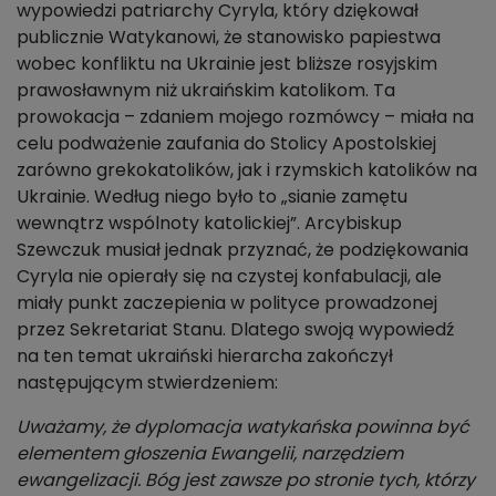
wypowiedzi patriarchy Cyryla, który dziękował
publicznie Watykanowi, że stanowisko papiestwa
wobec konfliktu na Ukrainie jest bliższe rosyjskim
prawosławnym niż ukraińskim katolikom. Ta
prowokacja – zdaniem mojego rozmówcy – miała na
celu podważenie zaufania do Stolicy Apostolskiej
zarówno grekokatolików, jak i rzymskich katolików na
Ukrainie. Według niego było to „sianie zamętu
wewnątrz wspólnoty katolickiej”. Arcybiskup
Szewczuk musiał jednak przyznać, że podziękowania
Cyryla nie opierały się na czystej konfabulacji, ale
miały punkt zaczepienia w polityce prowadzonej
przez Sekretariat Stanu. Dlatego swoją wypowiedź
na ten temat ukraiński hierarcha zakończył
następującym stwierdzeniem:
Uważamy, że dyplomacja watykańska powinna być
elementem głoszenia Ewangelii, narzędziem
ewangelizacji. Bóg jest zawsze po stronie tych, którzy