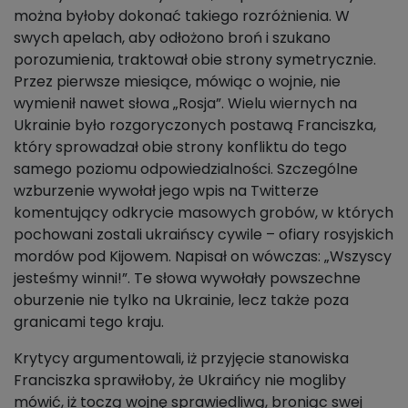
można byłoby dokonać takiego rozróżnienia. W
swych apelach, aby odłożono broń i szukano
porozumienia, traktował obie strony symetrycznie.
Przez pierwsze miesiące, mówiąc o wojnie, nie
wymienił nawet słowa „Rosja”. Wielu wiernych na
Ukrainie było rozgoryczonych postawą Franciszka,
który sprowadzał obie strony konfliktu do tego
samego poziomu odpowiedzialności. Szczególne
wzburzenie wywołał jego wpis na Twitterze
komentujący odkrycie masowych grobów, w których
pochowani zostali ukraińscy cywile – ofiary rosyjskich
mordów pod Kijowem. Napisał on wówczas: „Wszyscy
jesteśmy winni!”. Te słowa wywołały powszechne
oburzenie nie tylko na Ukrainie, lecz także poza
granicami tego kraju.
Krytycy argumentowali, iż przyjęcie stanowiska
Franciszka sprawiłoby, że Ukraińcy nie mogliby
mówić, iż toczą wojnę sprawiedliwą, broniąc swej