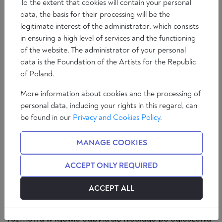
To the extent that cookies will contain your personal
data, the basis for their processing will be the
legitimate interest of the administrator, which consists
in ensuring a high level of services and the functioning
of the website. The administrator of your personal
data is the Foundation of the Artists for the Republic
of Poland.
More information about cookies and the processing of
personal data, including your rights in this regard, can
W 2017 roku odwiedziłem w Kijowie arcybiskupa
be found in our
Privacy and Cookies Policy.
większego Ukraińskiego Kościoła Grekokatolickiego
Światosława Szewczuka. Zanim został on
MANAGE COOKIES
zwierzchnikiem ukraińskich grekokatolików był
biskupem pomocniczym w Buenos Aires w czasie,
ACCEPT ONLY REQUIRED
gdy ordynariuszem tamtejszej archidiecezji
pozostawał tam kardynał Jorge Mario Bergoglio.
ACCEPT ALL
Obaj hierarchowie znali się więc dość dobrze,
ponieważ współpracowali ze sobą parę lat. Nasza
rozmowa w Kijowie odbyła się niedługo po ogłoszeniu