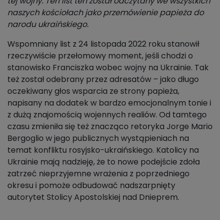
tej wojny. Ten list ten został odczytany we wszystkich
naszych kościołach jako przemówienie papieża do
narodu ukraińskiego.
Wspomniany list z 24 listopada 2022 roku stanowił
rzeczywiście przełomowy moment, jeśli chodzi o
stanowisko Franciszka wobec wojny na Ukrainie. Tak
też został odebrany przez adresatów – jako długo
oczekiwany głos wsparcia ze strony papieża,
napisany na dodatek w bardzo emocjonalnym tonie i
z dużą znajomością wojennych realiów. Od tamtego
czasu zmieniła się też znacząco retoryka Jorge Mario
Bergoglio w jego publicznych wystąpieniach na
temat konfliktu rosyjsko-ukraińskiego. Katolicy na
Ukrainie mają nadzieję, że to nowe podejście zdoła
zatrzeć nieprzyjemne wrażenia z poprzedniego
okresu i pomoże odbudować nadszarpnięty
autorytet Stolicy Apostolskiej nad Dnieprem.