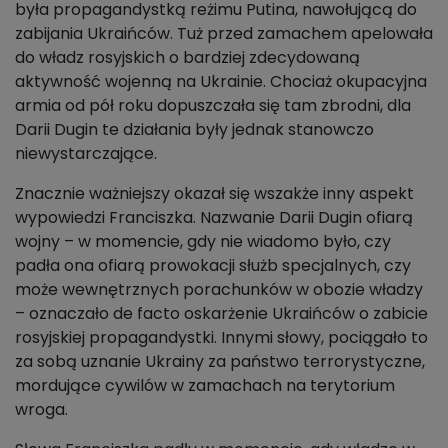
była propagandystką reżimu Putina, nawołującą do
zabijania Ukraińców. Tuż przed zamachem apelowała
do władz rosyjskich o bardziej zdecydowaną
aktywność wojenną na Ukrainie. Chociaż okupacyjna
armia od pół roku dopuszczała się tam zbrodni, dla
Darii Dugin te działania były jednak stanowczo
niewystarczające.
Znacznie ważniejszy okazał się wszakże inny aspekt
wypowiedzi Franciszka. Nazwanie Darii Dugin ofiarą
wojny – w momencie, gdy nie wiadomo było, czy
padła ona ofiarą prowokacji służb specjalnych, czy
może wewnętrznych porachunków w obozie władzy
– oznaczało de facto oskarżenie Ukraińców o zabicie
rosyjskiej propagandystki. Innymi słowy, pociągało to
za sobą uznanie Ukrainy za państwo terrorystyczne,
mordujące cywilów w zamachach na terytorium
wroga.