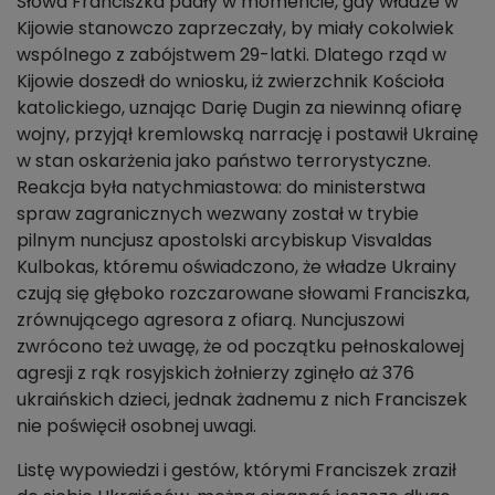
Słowa Franciszka padły w momencie, gdy władze w
Kijowie stanowczo zaprzeczały, by miały cokolwiek
wspólnego z zabójstwem 29-latki. Dlatego rząd w
Kijowie doszedł do wniosku, iż zwierzchnik Kościoła
katolickiego, uznając Darię Dugin za niewinną ofiarę
wojny, przyjął kremlowską narrację i postawił Ukrainę
w stan oskarżenia jako państwo terrorystyczne.
Reakcja była natychmiastowa: do ministerstwa
spraw zagranicznych wezwany został w trybie
pilnym nuncjusz apostolski arcybiskup Visvaldas
Kulbokas, któremu oświadczono, że władze Ukrainy
czują się głęboko rozczarowane słowami Franciszka,
zrównującego agresora z ofiarą. Nuncjuszowi
zwrócono też uwagę, że od początku pełnoskalowej
agresji z rąk rosyjskich żołnierzy zginęło aż 376
ukraińskich dzieci, jednak żadnemu z nich Franciszek
nie poświęcił osobnej uwagi.
Listę wypowiedzi i gestów, którymi Franciszek zraził