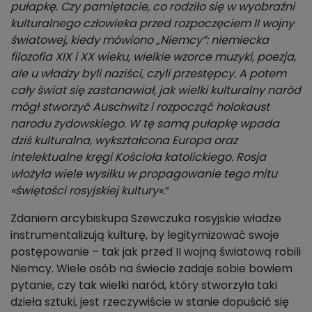
pułapkę. Czy pamiętacie, co rodziło się w wyobraźni
kulturalnego człowieka przed rozpoczęciem II wojny
światowej, kiedy mówiono „Niemcy”: niemiecka
filozofia XIX i XX wieku, wielkie wzorce muzyki, poezja,
ale u władzy byli naziści, czyli przestępcy. A potem
cały świat się zastanawiał, jak wielki kulturalny naród
mógł stworzyć Auschwitz i rozpocząć holokaust
narodu żydowskiego. W tę samą pułapkę wpada
dziś kulturalna, wykształcona Europa oraz
intelektualne kręgi Kościoła katolickiego. Rosja
włożyła wiele wysiłku w propagowanie tego mitu
«świętości rosyjskiej kultury«.
”
Zdaniem arcybiskupa Szewczuka rosyjskie władze
instrumentalizują kulturę, by legitymizować swoje
postępowanie – tak jak przed II wojną światową robili
Niemcy. Wiele osób na świecie zadaje sobie bowiem
pytanie, czy tak wielki naród, który stworzyła taki
dzieła sztuki, jest rzeczywiście w stanie dopuścić się