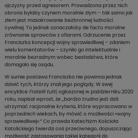
ojczyzny przed agresorem. Prowadzona przez nich
obrona byłaby czynem moralnie złym – tak samo jak
złem jest masakrowanie bezbronnej ludności
cywilnej. To jednak oznaczałoby de facto moralne
zrównanie sprawców z ofiarami. Odrzucenie przez
Franciszka koncepcji wojny sprawiedliwej – zdaniem
wielu komentatorów – czyniło go intelektualnie i
moralnie bezradnym wobec bestialstwa, które
domagało się osądu.
W sumie postawa Franciszka nie powinna jednak
dziwić tych, którzy znali jego poglądy. W swej
encyklice
Fratelli tutti
, ogłoszonej w październiku 2020
roku, napisał wprost, że „bardzo trudno jest dziś
utrzymać racjonalne kryteria, które wypracowano w
poprzednich wiekach, by mówić o możliwości «wojny
sprawiedliwej«.” Co prawda Katechizm Kościoła
Katolickiego twierdzi coś przeciwnego, dopuszczając
możliwość zastosowania takiej kategorii do