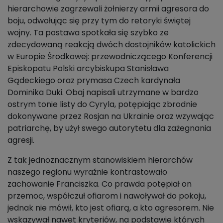
hierarchowie zagrzewali żołnierzy armii agresora do
boju, odwołując się przy tym do retoryki świętej
wojny. Ta postawa spotkała się szybko ze
zdecydowaną reakcją dwóch dostojników katolickich
w Europie Środkowej: przewodniczącego Konferencji
Episkopatu Polski arcybiskupa Stanisława
Gądeckiego oraz prymasa Czech kardynała
Dominika Duki. Obaj napisali utrzymane w bardzo
ostrym tonie listy do Cyryla, potępiając zbrodnie
dokonywane przez Rosjan na Ukrainie oraz wzywając
patriarchę, by użył swego autorytetu dla zażegnania
agresji.
Z tak jednoznacznym stanowiskiem hierarchów
naszego regionu wyraźnie kontrastowało
zachowanie Franciszka. Co prawda potępiał on
przemoc, współczuł ofiarom i nawoływał do pokoju,
jednak nie mówił, kto jest ofiarą, a kto agresorem. Nie
wskazywał nawet kryteriów, na podstawie których