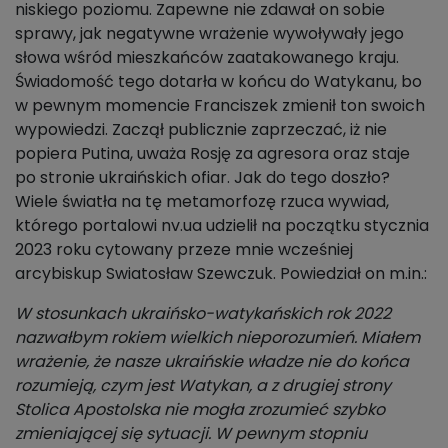
niskiego poziomu. Zapewne nie zdawał on sobie
sprawy, jak negatywne wrażenie wywoływały jego
słowa wśród mieszkańców zaatakowanego kraju.
Świadomość tego dotarła w końcu do Watykanu, bo
w pewnym momencie Franciszek zmienił ton swoich
wypowiedzi. Zaczął publicznie zaprzeczać, iż nie
popiera Putina, uważa Rosję za agresora oraz staje
po stronie ukraińskich ofiar. Jak do tego doszło?
Wiele światła na tę metamorfozę rzuca wywiad,
którego portalowi nv.ua udzielił na początku stycznia
2023 roku cytowany przeze mnie wcześniej
arcybiskup Swiatosław Szewczuk. Powiedział on m.in.:
W stosunkach ukraińsko-watykańskich rok 2022
nazwałbym rokiem wielkich nieporozumień. Miałem
wrażenie, że nasze ukraińskie władze nie do końca
rozumieją, czym jest Watykan, a z drugiej strony
Stolica Apostolska nie mogła zrozumieć szybko
zmieniającej się sytuacji. W pewnym stopniu