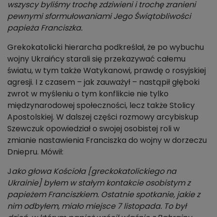
wszyscy byliśmy trochę zdziwieni i trochę zranieni
pewnymi sformułowaniami Jego Świątobliwości
papieża Franciszka.
Grekokatolicki hierarcha podkreślał, że po wybuchu
wojny Ukraińcy starali się przekazywać całemu
światu, w tym także Watykanowi, prawdę o rosyjskiej
agresji. I z czasem – jak zauważył – nastąpił głęboki
zwrot w myśleniu o tym konflikcie nie tylko
międzynarodowej społeczności, lecz także Stolicy
Apostolskiej. W dalszej części rozmowy arcybiskup
Szewczuk opowiedział o swojej osobistej roli w
zmianie nastawienia Franciszka do wojny w dorzeczu
Dniepru. Mówił:
J
ako głowa Kościoła [greckokatolickiego na
Ukrainie] byłem w stałym kontakcie osobistym z
papieżem Franciszkiem. Ostatnie spotkanie, jakie z
nim odbyłem, miało miejsce 7 listopada. To był