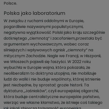
Polsce.
Polska jako laboratorium
W związku z ruchami oddolnymi w Europie,
pogardliwie nazywanymi populistycznymi,
negatywna wyjątkowość Polski jako kraju szczególnie
dotkniętego „ciemnotą” i zacofaniem,przestała być
argumentem wychowawczym, wobec coraz
silniejszych i wpływowych ognisk „ciemnoty” na
mitycznym Zachodzie. Nagle we Francji, w Hiszpanii,
we Włoszech pojawili się faszyści. W 2022 roku
wybuchła w Europie wojna, która pokazała, że
neoliberalizm to doktryna utopijna, nie mobilizuje
ludzi do walki i nie buduje wspólnoty, której istnienie
jest niezbędne, by sprostać grozie historii. Ta
dyktatura „Jaśniaków”, czyli europejskiej oligarchii,
która buduje centralistyczne europejskie państwo,
wierząc we własne kłamstwo, że istnieje coś takiego
jak jakaś zbiorcza tożsamość europejska,