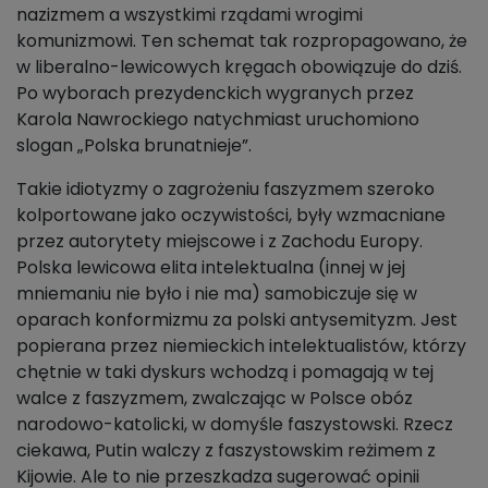
nazizmem a wszystkimi rządami wrogimi
komunizmowi. Ten schemat tak rozpropagowano, że
w liberalno-lewicowych kręgach obowiązuje do dziś.
Po wyborach prezydenckich wygranych przez
Karola Nawrockiego natychmiast uruchomiono
slogan „Polska brunatnieje”.
Takie idiotyzmy o zagrożeniu faszyzmem szeroko
kolportowane jako oczywistości, były wzmacniane
przez autorytety miejscowe i z Zachodu Europy.
Polska lewicowa elita intelektualna (innej w jej
mniemaniu nie było i nie ma) samobiczuje się w
oparach konformizmu za polski antysemityzm. Jest
popierana przez niemieckich intelektualistów, którzy
chętnie w taki dyskurs wchodzą i pomagają w tej
walce z faszyzmem, zwalczając w Polsce obóz
narodowo-katolicki, w domyśle faszystowski. Rzecz
ciekawa, Putin walczy z faszystowskim reżimem z
Kijowie. Ale to nie przeszkadza sugerować opinii