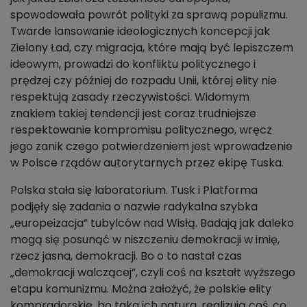
spowodowała powrót polityki za sprawą populizmu.
Twarde lansowanie ideologicznych koncepcji jak
Zielony Ład, czy migracja, które mają być lepiszczem
ideowym, prowadzi do konfliktu politycznego i
prędzej czy później do rozpadu Unii, której elity nie
respektują zasady rzeczywistości. Widomym
znakiem takiej tendencji jest coraz trudniejsze
respektowanie kompromisu politycznego, wręcz
jego zanik czego potwierdzeniem jest wprowadzenie
w Polsce rządów autorytarnych przez ekipę Tuska.
Polska stała się laboratorium. Tusk i Platforma
podjęły się zadania o nazwie radykalna szybka
„europeizacja” tubylców nad Wisłą. Badają jak daleko
mogą się posunąć w niszczeniu demokracji w imię,
rzecz jasna, demokracji. Bo o to nastał czas
„demokracji walczącej”, czyli coś na kształt wyższego
etapu komunizmu. Można założyć, że polskie elity
kompradorskie, bo taka ich natura, realizują coś, co