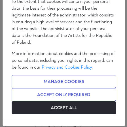
To the extent that cookies will contain your personal
data, the basis for their processing will be the
legitimate interest of the administrator, which consists
in ensuring a high level of services and the functioning
of the website. The administrator of your personal
data is the Foundation of the Artists for the Republic
of Poland.
More information about cookies and the processing of
personal data, including your rights in this regard, can
Przez trzy dziesięciolecia, po 1989 roku,
be found in our
Privacy and Cookies Policy.
media głównego nurtu zblatowane z
lewicą i liberałami ukazywały Polaków
MANAGE COOKIES
jako jedyny w swoim rodzaju naród w
Europie. Naród zapóźniony w rozwoju,
ACCEPT ONLY REQUIRED
ksenofobiczny, nietolerancyjny,
antysemicki, opanowany mentalnie
ACCEPT ALL
przez archaiczny Kościół katolicki.
Straszono Polaków iranizacją Polski,