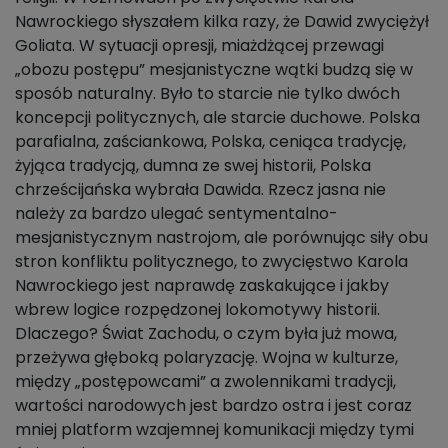
Nawrockiego słyszałem kilka razy, że Dawid zwyciężył
Goliata. W sytuacji opresji, miażdżącej przewagi
„obozu postępu” mesjanistyczne wątki budzą się w
sposób naturalny. Było to starcie nie tylko dwóch
koncepcji politycznych, ale starcie duchowe. Polska
parafialna, zaściankowa, Polska, ceniąca tradycję,
żyjąca tradycją, dumna ze swej historii, Polska
chrześcijańska wybrała Dawida. Rzecz jasna nie
należy za bardzo ulegać sentymentalno-
mesjanistycznym nastrojom, ale porównując siły obu
stron konfliktu politycznego, to zwycięstwo Karola
Nawrockiego jest naprawdę zaskakujące i jakby
wbrew logice rozpędzonej lokomotywy historii.
Dlaczego? Świat Zachodu, o czym była już mowa,
przeżywa głęboką polaryzację. Wojna w kulturze,
między „postępowcami” a zwolennikami tradycji,
wartości narodowych jest bardzo ostra i jest coraz
mniej platform wzajemnej komunikacji między tymi