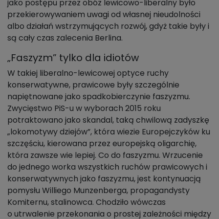
jako postępu przez obóz lewicowo-liberalny było
przekierowywaniem uwagi od własnej nieudolności
albo działań wstrzymujących rozwój, gdyż takie były i
są cały czas zalecenia Berlina.
„Faszyzm” tylko dla idiotów
W takiej liberalno-lewicowej optyce ruchy
konserwatywne, prawicowe były szczególnie
napiętnowane jako spadkobierczynie faszyzmu.
Zwycięstwo PiS-u w wyborach 2015 roku
potraktowano jako skandal, taką chwilową zadyszkę
„lokomotywy dziejów”, która wiezie Europejczyków ku
szczęściu, kierowana przez europejską oligarchię,
która zawsze wie lepiej. Co do faszyzmu. Wrzucenie
do jednego worka wszystkich ruchów prawicowych i
konserwatywnych jako faszyzmu, jest kontynuacją
pomysłu Williego Munzenberga, propagandysty
Komiternu, stalinowca. Chodziło wówczas
o utrwalenie przekonania o prostej zależności między