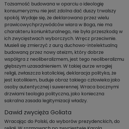
Tożsamość budowana w oparciu o ideologię
konsumeryzmu nie jest zdolna dać duszy trwalszy
spokój. Wydaje się, że deklarowana przez wielu
prawicowychprzywódców wiara w Boga, nie ma
charakteru koniunkturalnego, nie była przeszkodą w
ich zwycięstwach wyborczych. Wręcz przeciwnie.
Musieli się zmierzyć z aurą duchowo-intelektualną
budowaną przez nowy ateizm, który dobrze
współgra z neoliberalizmem, jest tego neoliberalizmu
głębszym uzasadnieniem. W takiej aurze wrogiej
religii, zwłaszcza katolickiej, deklaracja polityka, że
jest katolikiem, buduje obraz takiego człowieka jako
osoby autentycznej i suwerennej. Wraca bocznymi
drzwiami teologia polityczna, jako konieczna
sakralna zasada legitymizacji władzy.
Dawid zwycięża Goliata
Wracając do Polski, do wyborów prezydenckich, do
religii. W rozmowach po zwycięstwie Karola