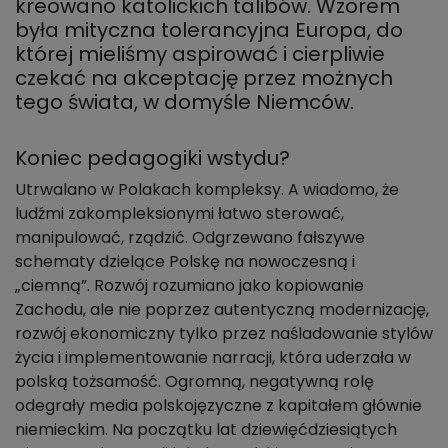
kreowano katolickich talibów. Wzorem
była mityczna tolerancyjna Europa, do
której mieliśmy aspirować i cierpliwie
czekać na akceptację przez możnych
tego świata, w domyśle Niemców.
Koniec pedagogiki wstydu?
Utrwalano w Polakach kompleksy. A wiadomo, że
ludźmi zakompleksionymi łatwo sterować,
manipulować, rządzić. Odgrzewano fałszywe
schematy dzielące Polskę na nowoczesną i
„ciemną”. Rozwój rozumiano jako kopiowanie
Zachodu, ale nie poprzez autentyczną modernizację,
rozwój ekonomiczny tylko przez naśladowanie stylów
życia i implementowanie narracji, która uderzała w
polską tożsamość. Ogromną, negatywną rolę
odegrały media polskojęzyczne z kapitałem głównie
niemieckim. Na początku lat dziewięćdziesiątych