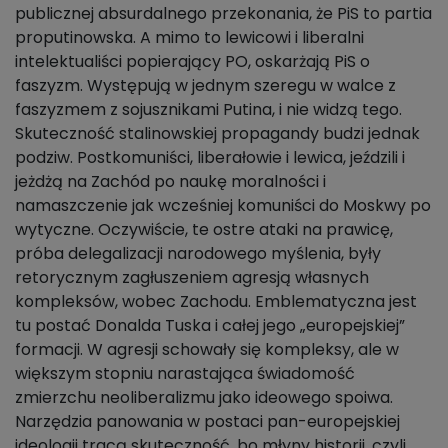
publicznej absurdalnego przekonania, że PiS to partia
proputinowska. A mimo to lewicowi i liberalni
intelektualiści popierający PO, oskarżają PiS o
faszyzm. Występują w jednym szeregu w walce z
faszyzmem z sojusznikami Putina, i nie widzą tego.
Skuteczność stalinowskiej propagandy budzi jednak
podziw. Postkomuniści, liberałowie i lewica, jeździli i
jeżdżą na Zachód po naukę moralności i
namaszczenie jak wcześniej komuniści do Moskwy po
wytyczne. Oczywiście, te ostre ataki na prawicę,
próba delegalizacji narodowego myślenia, były
retorycznym zagłuszeniem agresją własnych
kompleksów, wobec Zachodu. Emblematyczna jest
tu postać Donalda Tuska i całej jego „europejskiej”
formacji. W agresji schowały się kompleksy, ale w
większym stopniu narastająca świadomość
zmierzchu neoliberalizmu jako ideowego spoiwa.
Narzędzia panowania w postaci pan-europejskiej
ideologii tracą skuteczność, bo młyny historii, czyli