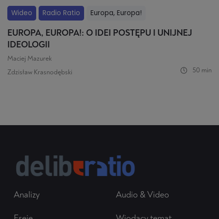
Wideo
Radio Ratio
Europa, Europa!
EUROPA, EUROPA!: O IDEI POSTĘPU I UNIJNEJ
IDEOLOGII
Maciej Mazurek
50 min
Zdzisław Krasnodębski
Analizy
Audio & Video
Eseje
Wiodący temat