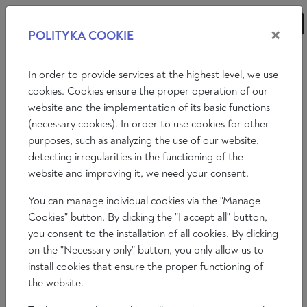
×
POLITYKA COOKIE
ANALIZY
ESEJE
KOMENTARZE
In order to provide services at the highest level, we use
cookies. Cookies ensure the proper operation of our
website and the implementation of its basic functions
Komentarze
(necessary cookies). In order to use cookies for other
purposes, such as analyzing the use of our website,
KILKA UWAG O WYBIJANIU SIĘ
detecting irregularities in the functioning of the
POLAKÓW NA
website and improving it, we need your consent.
MENTALNĄ NIEPODLEGŁOŚĆ
You can manage individual cookies via the "Manage
Maciej Mazurek
Cookies" button. By clicking the "I accept all" button,
2025-06-28
you consent to the installation of all cookies. By clicking
Czas czytania 15 min
on the "Necessary only" button, you only allow us to
install cookies that ensure the proper functioning of
the website.