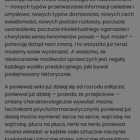
— nowych typów przetwarzania informacji cieleśnie i
umysłowo; nowych typów doznawania, nowych cech
świadomości, nowych postaci rozkoszy, poczucia
uwznioślenia, poczucia intelektualnego ogarniania i
chwytania sensu fenomenów ponad — być może? —
potencję dotąd nam znaną. I to wszystko już teraz
możemy sobie wyobrażać. A wiadomo, że
niedocenianie możliwości sprawczych jest regułą
każdego wysiłku predykcyjnego, jaki bywał
podejmowany historycznie.
A ponieważ seks już dzisiaj się od rozrodu odłącza;
ponieważ już dzisiaj — prawda, że przejściowe —
zmiany charakterologiczne wywołać można
technikami psychofarmaceutycznymi; ponieważ już
dzisiaj można wymienić serce na serce, wątrobę na
wątrobę, płuca na płuca, nerki na nerki, ponieważ
można wkładać w ludzkie ciało sztuczne naczynia
krwionośne i sztuczne stawy, sztuczne stymulatory