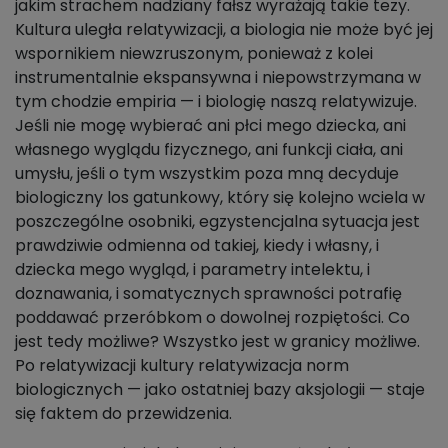
jakim strachem nadziany fałsz wyrażają takie tezy.
Kultura uległa relatywizacji, a biologia nie może być jej
wspornikiem niewzruszonym, ponieważ z kolei
instrumentalnie ekspansywna i niepowstrzymana w
tym chodzie empiria — i biologię naszą relatywizuje.
Jeśli nie mogę wybierać ani płci mego dziecka, ani
własnego wyglądu fizycznego, ani funkcji ciała, ani
umysłu, jeśli o tym wszystkim poza mną decyduje
biologiczny los gatunkowy, który się kolejno wciela w
poszczególne osobniki, egzystencjalna sytuacja jest
prawdziwie odmienna od takiej, kiedy i własny, i
dziecka mego wygląd, i parametry intelektu, i
doznawania, i somatycznych sprawności potrafię
poddawać przeróbkom o dowolnej rozpiętości. Co
jest tedy możliwe? Wszystko jest w granicy możliwe.
Po relatywizacji kultury relatywizacja norm
biologicznych — jako ostatniej bazy aksjologii — staje
się faktem do przewidzenia.