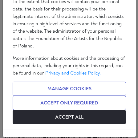
To the extent that cookies will contain your personal
data, the basis for their processing will be the
legitimate interest of the administrator, which consists
in ensuring a high level of services and the functioning
of the website. The administrator of your personal
data is the Foundation of the Artists for the Republic
of Poland.
More information about cookies and the processing of
personal data, including your rights in this regard, can
be found in our
Privacy and Cookies Policy.
EMPIRIA I KULTURA
MANAGE COOKIES
[Tekst pochodzi z książki Fantastyka i futurologia
ACCEPT ONLY REQUIRED
(1970), wyd. III, Kraków 1989, t. 1, s. 215-224].
ACCEPT ALL
Jeżeli życie, w oku biologa ewolucjonisty, jest partią
rozgrywaną przez planetarną koalicję organizmów,