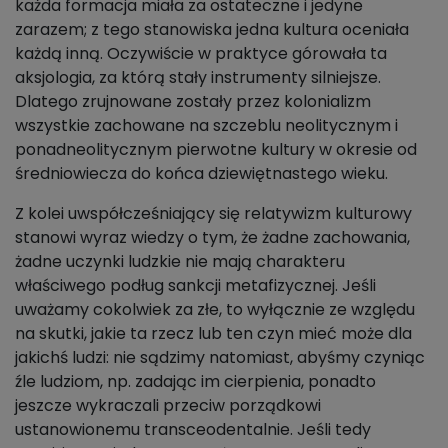
każda formacja miała za ostateczne i jedyne
zarazem; z tego stanowiska jedna kultura oceniała
każdą inną. Oczywiście w praktyce górowała ta
aksjologia, za którą stały instrumenty silniejsze.
Dlatego zrujnowane zostały przez kolonializm
wszystkie zachowane na szczeblu neolitycznym i
ponadneolitycznym pierwotne kultury w okresie od
średniowiecza do końca dziewiętnastego wieku.
Z kolei uwspółcześniający się relatywizm kulturowy
stanowi wyraz wiedzy o tym, że żadne zachowania,
żadne uczynki ludzkie nie mają charakteru
właściwego podług sankcji metafizycznej. Jeśli
uważamy cokolwiek za złe, to wyłącznie ze względu
na skutki, jakie ta rzecz lub ten czyn mieć może dla
jakichś ludzi: nie sądzimy natomiast, abyśmy czyniąc
źle ludziom, np. zadając im cierpienia, ponadto
jeszcze wykraczali przeciw porządkowi
ustanowionemu transceodentalnie. Jeśli tedy