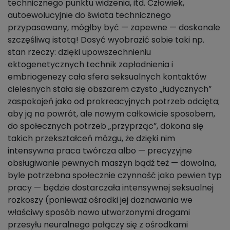
technicznego punktu widzenia, itd. Człowiek,
autoewolucyjnie do świata technicznego
przypasowany, mógłby być — zapewne — doskonale
szczęśliwą istotą! Dosyć wyobrazić sobie taki np.
stan rzeczy: dzięki upowszechnieniu
ektogenetycznych technik zapłodnienia i
embriogenezy cała sfera seksualnych kontaktów
cielesnych stała się obszarem czysto „łudycznych”
zaspokojeń jako od prokreacyjnych potrzeb odcięta;
aby ją na powrót, ale nowym całkowicie sposobem,
do społecznych potrzeb „przyprząc”, dokona się
takich przekształceń mózgu, że dzięki nim
intensywna praca twórcza albo — precyzyjne
obsługiwanie pewnych maszyn bądź też — dowolna,
byle potrzebna społecznie czynność jako pewien typ
pracy — będzie dostarczała intensywnej seksualnej
rozkoszy (ponieważ ośrodki jej doznawania we
właściwy sposób nowo utworzonymi drogami
przesyłu neuralnego połączy się z ośrodkami