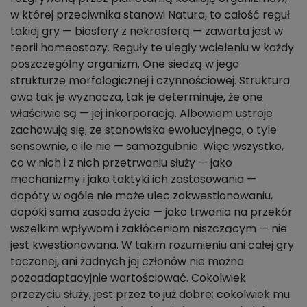
w której przeciwnika stanowi Natura, to całość reguł
takiej gry — biosfery z nekrosferą — zawarta jest w
teorii homeostazy. Reguły te uległy wcieleniu w każdy
poszczególny organizm. One siedzą w jego
strukturze morfologicznej i czynnościowej. Struktura
owa tak je wyznacza, tak je determinuje, że one
właściwie są — jej inkorporacją. Albowiem ustroje
zachowują się, ze stanowiska ewolucyjnego, o tyle
sensownie, o ile nie — samozgubnie. Więc wszystko,
co w nich i z nich przetrwaniu służy — jako
mechanizmy i jako taktyki ich zastosowania —
dopóty w ogóle nie może ulec zakwestionowaniu,
dopóki sama zasada życia — jako trwania na przekór
wszelkim wpływom i zakłóceniom niszczącym — nie
jest kwestionowana. W takim rozumieniu ani całej gry
toczonej, ani żadnych jej członów nie można
pozaadaptacyjnie wartościować. Cokolwiek
przeżyciu służy, jest przez to już dobre; cokolwiek mu