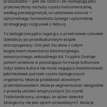
przeszkadza — jest złe. Dobro i zło występują jako
przeciwczłony rachuby czysto instrumentalnej,
według paradygmatyki, co ustanawia wzorce —
optymalnego homeostatu żywego i optymalnej
strategii jego rozgrywek z Naturą.
To biologiczne jądro reguł gry o przetrwanie człowiek
dziedziczy po przedkulturowym etapie
antropogenezy. Ono jest mu dane z całym
bogactwem inwentarza lokomocyjnego,
sensorycznego, seksualnego itd. To jądro Dostaje
potem wcielone w powstające formacje kulturowe.
Gdyż żadna kultura nie może negująco kwestionować
jakichkolwiek potrzeb czysto biologicznych
organizmu. Może je poddawać dowolnym
przemianowaniem. Może je segmentować niezgodnie
z prawdą ustaleń empirycznych (to czynili
Triobriandczycy, uznając, że ojciec dziecka
biologiczny nie jest ojcem prawdziwym). Może je