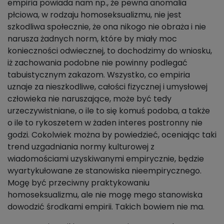
empiria powiada nam np., że pewna anomalia
płciowa, w rodzaju homoseksualizmu, nie jest
szkodliwa społecznie, że ona nikogo nie obraża i nie
narusza żadnych norm, które by miały moc
konieczności odwiecznej, to dochodzimy do wniosku,
iż zachowania podobne nie powinny podlegać
tabuistycznym zakazom. Wszystko, co empiria
uznaje za nieszkodliwe, całości fizycznej i umysłowej
człowieka nie naruszające, może być tedy
urzeczywistniane, o ile to się komuś podoba, a także
o ile to rykoszetem w żaden interes postronny nie
godzi. Cokolwiek można by powiedzieć, oceniając taki
trend uzgadniania normy kulturowej z
wiadomościami uzyskiwanymi empirycznie, będzie
wyartykułowane ze stanowiska nieempirycznego.
Mogę być przeciwny praktykowaniu
homoseksualizmu, ale nie mogę mego stanowiska
dowodzić środkami empirii. Takich bowiem nie ma.