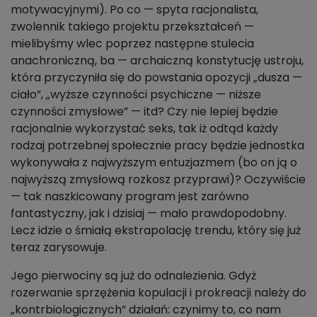
motywacyjnymi). Po co — spyta racjonalista,
zwolennik takiego projektu przekształceń —
mielibyśmy wlec poprzez następne stulecia
anachroniczną, ba — archaiczną konstytucję ustroju,
która przyczyniła się do powstania opozycji „dusza —
ciało”, „wyższe czynności psychiczne — niższe
czynności zmysłowe” — itd? Czy nie lepiej będzie
racjonalnie wykorzystać seks, tak iż odtąd każdy
rodzaj potrzebnej społecznie pracy będzie jednostka
wykonywała z najwyższym entuzjazmem (bo on ją o
najwyższą zmysłową rozkosz przyprawi)? Oczywiście
— tak naszkicowany program jest zarówno
fantastyczny, jak i dzisiaj — mało prawdopodobny.
Lecz idzie o śmiałą ekstrapolację trendu, który się już
teraz zarysowuje.
Jego pierwociny są już do odnalezienia. Gdyż
rozerwanie sprzężenia kopulacji i prokreacji należy do
„kontrbiologicznych” działań: czynimy to, co nam