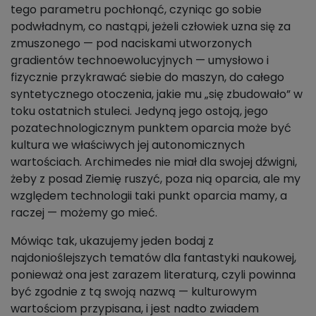
tego parametru pochłonąć, czyniąc go sobie
podwładnym, co nastąpi, jeżeli człowiek uzna się za
zmuszonego — pod naciskami utworzonych
gradientów technoewolucyjnych — umysłowo i
fizycznie przykrawać siebie do maszyn, do całego
syntetycznego otoczenia, jakie mu „się zbudowało” w
toku ostatnich stuleci. Jedyną jego ostoją, jego
pozatechnologicznym punktem oparcia może być
kultura we właściwych jej autonomicznych
wartościach. Archimedes nie miał dla swojej dźwigni,
żeby z posad Ziemię ruszyć, poza nią oparcia, ale my
względem technologii taki punkt oparcia mamy, a
raczej — możemy go mieć.
Mówiąc tak, ukazujemy jeden bodaj z
najdonioślejszych tematów dla fantastyki naukowej,
ponieważ ona jest zarazem literaturą, czyli powinna
być zgodnie z tą swoją nazwą — kulturowym
wartościom przypisana, i jest nadto zwiadem