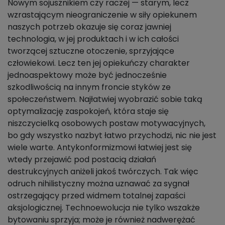
Nowym sojusznikiem czy raczej — starym, lecz
wzrastającym nieograniczenie w siły opiekunem
naszych potrzeb okazuje się coraz jawniej
technologia, w jej produktach i w ich całości
tworzącej sztuczne otoczenie, sprzyjające
człowiekowi. Lecz ten jej opiekuńczy charakter
jednoaspektowy może być jednocześnie
szkodliwością na innym froncie styków ze
społeczeństwem. Najłatwiej wyobrazić sobie taką
optymalizację zaspokojeń, która staje się
niszczycielką osobowych postaw motywacyjnych,
bo gdy wszystko nazbyt łatwo przychodzi, nic nie jest
wiele warte. Antykonformizmowi łatwiej jest się
wtedy przejawić pod postacią działań
destrukcyjnych aniżeli jakoś twórczych. Tak więc
odruch nihilistyczny można uznawać za sygnał
ostrzegający przed widmem totalnej zapaści
aksjologicznej. Technoewolucja nie tylko wszakże
bytowaniu sprzyja; może je również nadwerężać