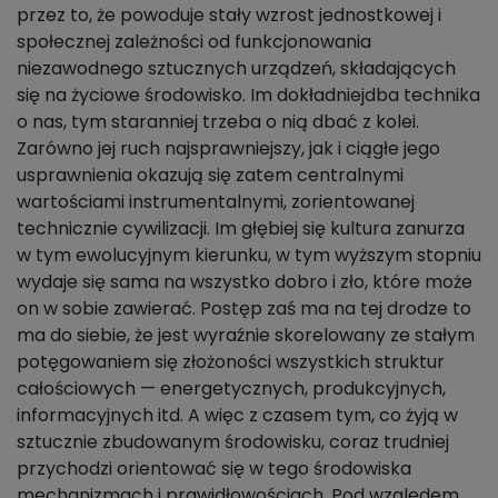
przez to, że powoduje stały wzrost jednostkowej i
społecznej zależności od funkcjonowania
niezawodnego sztucznych urządzeń, składających
się na życiowe środowisko. Im dokładniejdba technika
o nas, tym staranniej trzeba o nią dbać z kolei.
Zarówno jej ruch najsprawniejszy, jak i ciągłe jego
usprawnienia okazują się zatem centralnymi
wartościami instrumentalnymi, zorientowanej
technicznie cywilizacji. Im głębiej się kultura zanurza
w tym ewolucyjnym kierunku, w tym wyższym stopniu
wydaje się sama na wszystko dobro i zło, które może
on w sobie zawierać. Postęp zaś ma na tej drodze to
ma do siebie, że jest wyraźnie skorelowany ze stałym
potęgowaniem się złożoności wszystkich struktur
całościowych — energetycznych, produkcyjnych,
informacyjnych itd. A więc z czasem tym, co żyją w
sztucznie zbudowanym środowisku, coraz trudniej
przychodzi orientować się w tego środowiska
mechanizmach i prawidłowościach. Pod względem