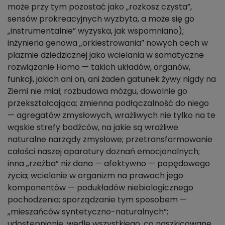
może przy tym pozostać jako „rozkosz czysta”,
sensów prokreacyjnych wyzbyta, a może się go
„instrumentalnie” wyzyska, jak wspomniano);
inżynieria genowa „orkiestrowania” nowych cech w
plazmie dziedzicznej jako wcielania w somatyczne
rozwiązanie Homo — takich układów, organów,
funkcji, jakich ani on, ani żaden gatunek żywy nigdy na
Ziemi nie miał; rozbudowa mózgu, dowolnie go
przekształcająca; zmienna podłączalność do niego
— agregatów zmysłowych, wrażliwych nie tylko na te
wąskie strefy bodźców, na jakie są wrażliwe
naturalne narządy zmysłowe; przetransformowanie
całości naszej aparatury doznań emocjonalnych;
inna „rzeźba” niż dana — afektywno — popędowego
życia; wcielanie w organizm na prawach jego
komponentów — podukładów niebiologicznego
pochodzenia; sporządzanie tym sposobem —
„mieszańców syntetyczno-naturalnych”;
udostępnianie, wedle wszystkiego, co naszkicowane