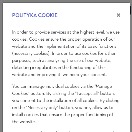
×
POLITYKA COOKIE
ANALIZY
ESEJE
KOMENTARZE
In order to provide services at the highest level, we use
cookies. Cookies ensure the proper operation of our
website and the implementation of its basic functions
Archiwum myśli polskiej
(necessary cookies). In order to use cookies for other
purposes, such as analyzing the use of our website,
EMPIRIA I KULTURA
detecting irregularities in the functioning of the
website and improving it, we need your consent.
Stanisław Lem
You can manage individual cookies via the "Manage
2024-01-29
Cookies" button. By clicking the "I accept all" button,
Czas czytania 12 min
you consent to the installation of all cookies. By clicking
on the "Necessary only" button, you only allow us to
install cookies that ensure the proper functioning of
the website.