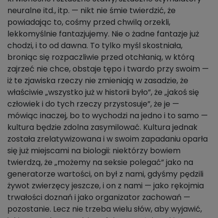
neuralne itd., itp. — nikt nie śmie twierdzić, że
powiadając to, cośmy przed chwilą orzekli,
lekkomyślnie fantazjujemy. Nie o żadne fantazje już
chodzi, i to od dawna. To tylko myśl skostniała,
broniąc się rozpaczliwie przed otchłanią, w którą
zajrzeć nie chce, obstaje tępo i twardo przy swoim —
iż te zjawiska rzeczy nie zmieniają w zasadzie, że
właściwie „wszystko już w historii było”, że „jakoś się
człowiek i do tych rzeczy przystosuje”, że je —
mówiąc inaczej, bo to wychodzi na jedno i to samo —
kultura będzie zdolna zasymilować. Kultura jednak
została zrelatywizowana i w swoim zapadaniu oparła
się już miejscami na biologii: niektórzy bowiem
twierdzą, że „możemy na seksie polegać” jako na
generatorze wartości, on był z nami, gdyśmy pędzili
żywot zwierzęcy jeszcze, i on z nami — jako rękojmia
trwałości doznań i jako organizator zachowań —
pozostanie. Lecz nie trzeba wielu słów, aby wyjawić,