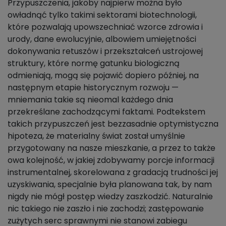
Przypuszczenia, jakoby najpierw można było
owładnąć tylko takimi sektorami biotechnologii,
które pozwalają upowszechniać wzorce zdrowia i
urody, dane ewolucyjnie, albowiem umiejętności
dokonywania retuszów i przekształceń ustrojowej
struktury, które normę gatunku biologiczną
odmieniają, mogą się pojawić dopiero później, na
następnym etapie historycznym rozwoju —
mniemania takie są nieomal każdego dnia
przekreślane zachodzącymi faktami. Podtekstem
takich przypuszczeń jest bezzasadnie optymistyczna
hipoteza, że materialny świat został umyślnie
przygotowany na nasze mieszkanie, a przez to także
owa kolejność, w jakiej zdobywamy porcje informacji
instrumentalnej, skorelowana z gradacją trudności jej
uzyskiwania, specjalnie była planowana tak, by nam
nigdy nie mógł postęp wiedzy zaszkodzić. Naturalnie
nic takiego nie zaszło i nie zachodzi; zastępowanie
zużytych serc sprawnymi nie stanowi zabiegu