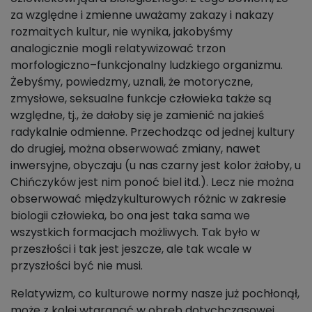
za względne i zmienne uważamy zakazy i nakazy
rozmaitych kultur, nie wynika, jakobyśmy
analogicznie mogli relatywizować trzon
morfologiczno–funkcjonalny ludzkiego organizmu.
Żebyśmy, powiedzmy, uznali, że motoryczne,
zmysłowe, seksualne funkcje człowieka także są
względne, tj., że dałoby się je zamienić na jakieś
radykalnie odmienne. Przechodząc od jednej kultury
do drugiej, można obserwować zmiany, nawet
inwersyjne, obyczaju (u nas czarny jest kolor żałoby, u
Chińczyków jest nim ponoć biel itd.). Lecz nie można
obserwować międzykulturowych różnic w zakresie
biologii człowieka, bo ona jest taka sama we
wszystkich formacjach możliwych. Tak było w
przeszłości i tak jest jeszcze, ale tak wcale w
przyszłości być nie musi.
Relatywizm, co kulturowe normy nasze już pochłonął,
może z kolei wtargnąć w obręb dotychczasowej