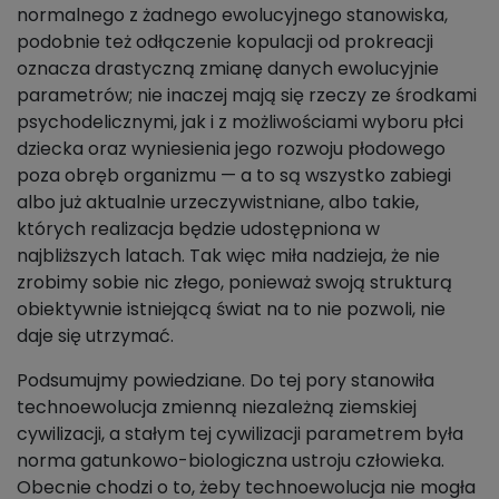
normalnego z żadnego ewolucyjnego stanowiska,
podobnie też odłączenie kopulacji od prokreacji
oznacza drastyczną zmianę danych ewolucyjnie
parametrów; nie inaczej mają się rzeczy ze środkami
psychodelicznymi, jak i z możliwościami wyboru płci
dziecka oraz wyniesienia jego rozwoju płodowego
poza obręb organizmu — a to są wszystko zabiegi
albo już aktualnie urzeczywistniane, albo takie,
których realizacja będzie udostępniona w
najbliższych latach. Tak więc miła nadzieja, że nie
zrobimy sobie nic złego, ponieważ swoją strukturą
obiektywnie istniejącą świat na to nie pozwoli, nie
daje się utrzymać.
Podsumujmy powiedziane. Do tej pory stanowiła
technoewolucja zmienną niezależną ziemskiej
cywilizacji, a stałym tej cywilizacji parametrem była
norma gatunkowo-biologiczna ustroju człowieka.
Obecnie chodzi o to, żeby technoewolucja nie mogła