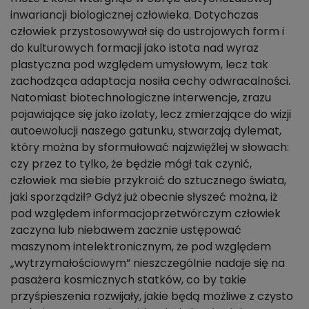
inwariancji biologicznej człowieka. Dotychczas
człowiek przystosowywał się do ustrojowych form i
do kulturowych formacji jako istota nad wyraz
plastyczna pod względem umysłowym, lecz tak
zachodząca adaptacja nosiła cechy odwracalności.
Natomiast biotechnologiczne interwencje, zrazu
pojawiające się jako izolaty, lecz zmierzające do wizji
autoewolucji naszego gatunku, stwarzają dylemat,
który można by sformułować najzwięźlej w słowach:
czy przez to tylko, że będzie mógł tak czynić,
człowiek ma siebie przykroić do sztucznego świata,
jaki sporządził? Gdyż już obecnie słyszeć można, iż
pod względem informacjoprzetwórczym człowiek
zaczyna lub niebawem zacznie ustępować
maszynom intelektronicznym, że pod względem
„wytrzymałościowym” nieszczególnie nadaje się na
pasażera kosmicznych statków, co by takie
przyśpieszenia rozwijały, jakie będą możliwe z czysto