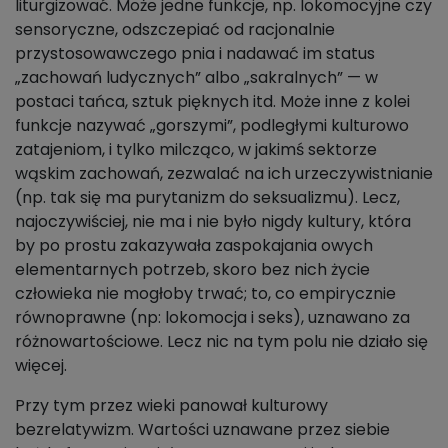
liturgizować. Może jedne funkcje, np. lokomocyjne czy
sensoryczne, odszczepiać od racjonalnie
przystosowawczego pnia i nadawać im status
„zachowań ludycznych” albo „sakralnych” — w
postaci tańca, sztuk pięknych itd. Może inne z kolei
funkcje nazywać „gorszymi”, podległymi kulturowo
zatajeniom, i tylko milcząco, w jakimś sektorze
wąskim zachowań, zezwalać na ich urzeczywistnianie
(np. tak się ma purytanizm do seksualizmu). Lecz,
najoczywiściej, nie ma i nie było nigdy kultury, która
by po prostu zakazywała zaspokajania owych
elementarnych potrzeb, skoro bez nich życie
człowieka nie mogłoby trwać; to, co empirycznie
równoprawne (np: lokomocja i seks), uznawano za
różnowartościowe. Lecz nic na tym polu nie działo się
więcej.
Przy tym przez wieki panował kulturowy
bezrelatywizm. Wartości uznawane przez siebie