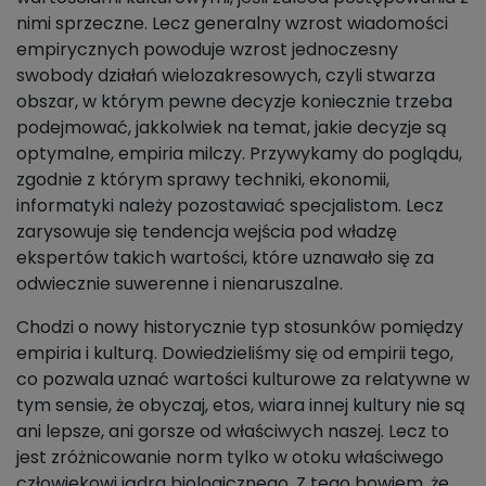
nimi sprzeczne. Lecz generalny wzrost wiadomości
empirycznych powoduje wzrost jednoczesny
swobody działań wielozakresowych, czyli stwarza
obszar, w którym pewne decyzje koniecznie trzeba
podejmować, jakkolwiek na temat, jakie decyzje są
optymalne, empiria milczy. Przywykamy do poglądu,
zgodnie z którym sprawy techniki, ekonomii,
informatyki należy pozostawiać specjalistom. Lecz
zarysowuje się tendencja wejścia pod władzę
ekspertów takich wartości, które uznawało się za
odwiecznie suwerenne i nienaruszalne.
Chodzi o nowy historycznie typ stosunków pomiędzy
empiria i kulturą. Dowiedzieliśmy się od empirii tego,
co pozwala uznać wartości kulturowe za relatywne w
tym sensie, że obyczaj, etos, wiara innej kultury nie są
ani lepsze, ani gorsze od właściwych naszej. Lecz to
jest zróżnicowanie norm tylko w otoku właściwego
człowiekowi jądra biologicznego. Z tego bowiem, że