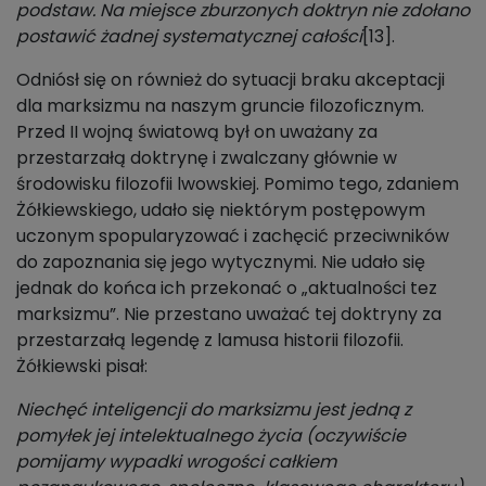
podstaw. Na miejsce zburzonych doktryn nie zdołano
postawić żadnej systematycznej całości
[13].
Odniósł się on również do sytuacji braku akceptacji
dla marksizmu na naszym gruncie filozoficznym.
Przed II wojną światową był on uważany za
przestarzałą doktrynę i zwalczany głównie w
środowisku filozofii lwowskiej. Pomimo tego, zdaniem
Żółkiewskiego, udało się niektórym postępowym
uczonym spopularyzować i zachęcić przeciwników
do zapoznania się jego wytycznymi. Nie udało się
jednak do końca ich przekonać o „aktualności tez
marksizmu”. Nie przestano uważać tej doktryny za
przestarzałą legendę z lamusa historii filozofii.
Żółkiewski pisał:
Niechęć inteligencji do marksizmu jest jedną z
pomyłek jej intelektualnego życia (oczywiście
pomijamy wypadki wrogości całkiem