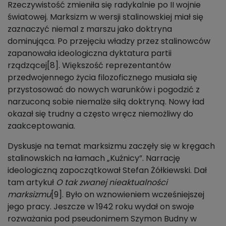
Rzeczywistość zmieniła się radykalnie po II wojnie
światowej. Marksizm w wersji stalinowskiej miał się
zaznaczyć niemal z marszu jako doktryna
dominująca. Po przejęciu władzy przez stalinowców
zapanowała ideologiczna dyktatura partii
rządzącej[8]. Większość reprezentantów
przedwojennego życia filozoficznego musiała się
przystosować do nowych warunków i pogodzić z
narzuconą sobie niemalże siłą doktryną. Nowy ład
okazał się trudny a często wręcz niemożliwy do
zaakceptowania.
Dyskusje na temat marksizmu zaczęły się w kręgach
stalinowskich na łamach „Kuźnicy”. Narrację
ideologiczną zapoczątkował Stefan Żółkiewski. Dał
tam artykuł
O tak zwanej nieaktualności
marksizmu
[9]. Było on wznowieniem wcześniejszej
jego pracy. Jeszcze w 1942 roku wydał on swoje
rozważania pod pseudonimem Szymon Budny w