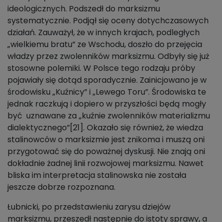
ideologicznych. Podszedł do marksizmu
systematycznie. Podjął się oceny dotychczasowych
działań. Zauważył, że w innych krajach, podległych
„wielkiemu bratu” ze Wschodu, doszło do przejęcia
władzy przez zwolenników marksizmu. Odbyły się już
stosowne polemiki. W Polsce tego rodzaju próby
pojawiały się dotąd sporadycznie. Zainicjowano je w
środowisku „Kuźnicy” i „Lewego Toru”. Środowiska te
jednak raczkują i dopiero w przyszłości będą mogły
być uznawane za „kuźnie zwolenników materializmu
dialektycznego”[21]. Okazało się również, że wiedza
stalinowców o marksizmie jest znikoma i muszą oni
przygotować się do poważnej dyskusji. Nie znają oni
dokładnie żadnej linii rozwojowej marksizmu. Nawet
bliska im interpretacja stalinowska nie została
jeszcze dobrze rozpoznana.
Łubnicki, po przedstawieniu zarysu dziejów
marksizmu, przeszedł następnie do istoty sprawy, a