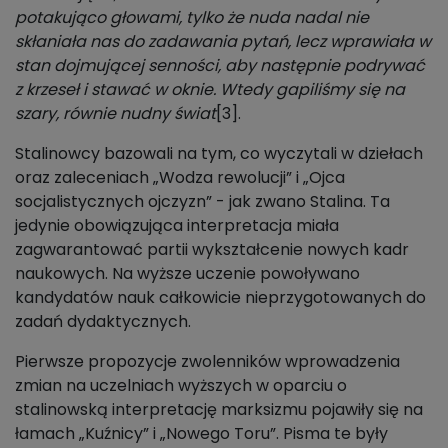
potakująco głowami, tylko że nuda nadal nie
skłaniała nas do zadawania pytań, lecz wprawiała w
stan dojmującej senności, aby następnie podrywać
z krzeseł i stawać w oknie. Wtedy gapiliśmy się na
szary, równie nudny świat
[3].
Stalinowcy bazowali na tym, co wyczytali w dziełach
oraz zaleceniach „Wodza rewolucji” i „Ojca
socjalistycznych ojczyzn” - jak zwano Stalina. Ta
jedynie obowiązująca interpretacja miała
zagwarantować partii wykształcenie nowych kadr
naukowych. Na wyższe uczenie powoływano
kandydatów nauk całkowicie nieprzygotowanych do
zadań dydaktycznych.
Pierwsze propozycje zwolenników wprowadzenia
zmian na uczelniach wyższych w oparciu o
stalinowską interpretację marksizmu pojawiły się na
łamach „Kuźnicy” i „Nowego Toru”. Pisma te były