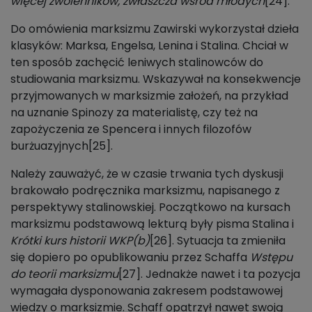
więcej zwolenników, zwłaszcza wśród młodych
[24].
Do omówienia marksizmu Zawirski wykorzystał dzieła
klasyków: Marksa, Engelsa, Lenina i Stalina. Chciał w
ten sposób zachęcić leniwych stalinowców do
studiowania marksizmu. Wskazywał na konsekwencje
przyjmowanych w marksizmie założeń, na przykład
na uznanie Spinozy za materialistę, czy też na
zapożyczenia ze Spencera i innych filozofów
burżuazyjnych[25].
Należy zauważyć, że w czasie trwania tych dyskusji
brakowało podręcznika marksizmu, napisanego z
perspektywy stalinowskiej. Początkowo na kursach
marksizmu podstawową lekturą były pisma Stalina i
Krótki kurs historii WKP(b)
[26]. Sytuacja ta zmieniła
się dopiero po opublikowaniu przez Schaffa
Wstępu
do teorii marksizmu
[27]. Jednakże nawet i ta pozycja
wymagała dysponowania zakresem podstawowej
wiedzy o marksizmie. Schaff opatrzył nawet swoją