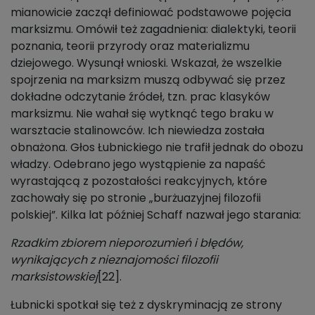
mianowicie zaczął definiować podstawowe pojęcia
marksizmu. Omówił też zagadnienia: dialektyki, teorii
poznania, teorii przyrody oraz materializmu
dziejowego. Wysunął wnioski. Wskazał, że wszelkie
spojrzenia na marksizm muszą odbywać się przez
dokładne odczytanie źródeł, tzn. prac klasyków
marksizmu. Nie wahał się wytknąć tego braku w
warsztacie stalinowców. Ich niewiedza została
obnażona. Głos Łubnickiego nie trafił jednak do obozu
władzy. Odebrano jego wystąpienie za napaść
wyrastającą z pozostałości reakcyjnych, które
zachowały się po stronie „burżuazyjnej filozofii
polskiej”. Kilka lat później Schaff nazwał jego starania:
Rzadkim zbiorem nieporozumień i błędów,
wynikających z nieznajomości filozofii
marksistowskiej
[22].
Łubnicki spotkał się też z dyskryminacją ze strony