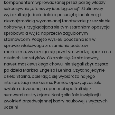
komponentem wprowadzanej przez partię władzy
sukcesywnie „ofensywy ideologicznej”. Stalinowcy
wykazali się jednak daleko posuniętą indolencją i
nieznajomością wyznawanej fanatycznie przez siebie
doktryny. Przyglądająca się tym staraniom opozycja
spróbowała wyjść naprzeciw zagubionym
stalinowcom. Podjęto wysiłek pouczenia ich w
sprawie właściwego zrozumienia podstaw
marksizmu, wykazując się przy tym wiedzą opartą na
dziełach teoretyków. Okazało się, że stalinowcy,
nawet moskiewskiego chowu, nie sięgali zbyt często
po dzieła Marksa, Engelsa i Lenina. Czytano jedynie
dzieła Stalina, opierając się wybiórczo na jego
interpretacji marksizmu. Pomoc opozycji została
szybko odrzucona, a oponenci spotkali się z
surowymi restrykcjami. Nastąpiła fala inwigilacji i
zwolnień przedwojennej kadry naukowej z wyższych
uczelni.