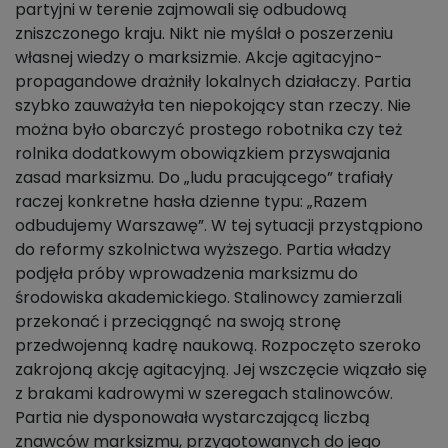
partyjni w terenie zajmowali się odbudową
zniszczonego kraju. Nikt nie myślał o poszerzeniu
własnej wiedzy o marksizmie. Akcje agitacyjno-
propagandowe drażniły lokalnych działaczy. Partia
szybko zauważyła ten niepokojący stan rzeczy. Nie
można było obarczyć prostego robotnika czy też
rolnika dodatkowym obowiązkiem przyswajania
zasad marksizmu. Do „ludu pracującego” trafiały
raczej konkretne hasła dzienne typu: „Razem
odbudujemy Warszawę”. W tej sytuacji przystąpiono
do reformy szkolnictwa wyższego. Partia władzy
podjęła próby wprowadzenia marksizmu do
środowiska akademickiego. Stalinowcy zamierzali
przekonać i przeciągnąć na swoją stronę
przedwojenną kadrę naukową. Rozpoczęto szeroko
zakrojoną akcję agitacyjną. Jej wszczęcie wiązało się
z brakami kadrowymi w szeregach stalinowców.
Partia nie dysponowała wystarczającą liczbą
znawców marksizmu, przygotowanych do jego