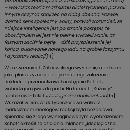
pozanaukowego, społeczno-klasowego charakteru)
– wówczas teoria marksizmu dialektycznego pozwoli
innymi oczyma spojrzeć na dobę obecną. Pozwoli
dojrzeć sens społeczny wojny, pozwoli zrozumieć, że
miejsce inteligencji jest po stronie postępu, że
obowiązkiem jej jest nie bierne wyczekiwanie, aż
faszyzm zaciśnie pętlę – dziś przyspieszenie jej
końca, budowanie nowego ładu na grobie faszyzmu
i dyktatury reakcji
[14].
W rozważaniach Żółkiewskiego wyłonił się marksizm
jako płaszczyzna ideologiczna. Jego założenia
dokładnie przeanalizował następnie Schaff,
wchodząca gwiazda partii. Na łamach „Kuźnicy”
opublikował tekst
Ideologiczna donkiszoteria
[15].
Wskazał w nim, że dotychczasowa walka z
marksizmem ideologów reakcji była bezcelowa.
Spierano się z jego wyimaginowanym wyobrażeniem.
Schaff określił te działania mianem: „ideologicznej