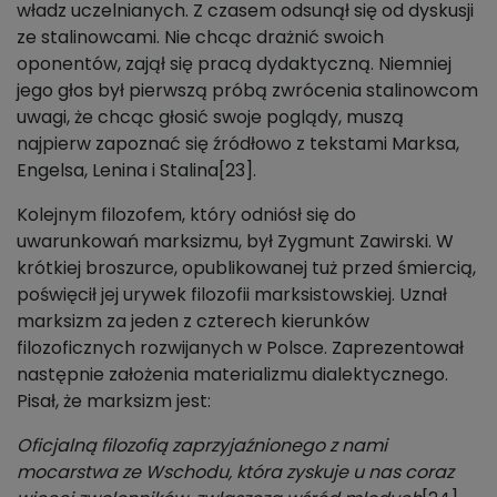
władz uczelnianych. Z czasem odsunął się od dyskusji
ze stalinowcami. Nie chcąc drażnić swoich
oponentów, zajął się pracą dydaktyczną. Niemniej
jego głos był pierwszą próbą zwrócenia stalinowcom
uwagi, że chcąc głosić swoje poglądy, muszą
najpierw zapoznać się źródłowo z tekstami Marksa,
Engelsa, Lenina i Stalina[23].
Kolejnym filozofem, który odniósł się do
uwarunkowań marksizmu, był Zygmunt Zawirski. W
krótkiej broszurce, opublikowanej tuż przed śmiercią,
poświęcił jej urywek filozofii marksistowskiej. Uznał
marksizm za jeden z czterech kierunków
filozoficznych rozwijanych w Polsce. Zaprezentował
następnie założenia materializmu dialektycznego.
Pisał, że marksizm jest:
Oficjalną filozofią zaprzyjaźnionego z nami
mocarstwa ze Wschodu, która zyskuje u nas coraz