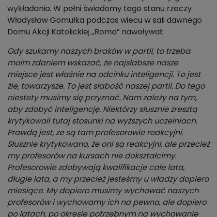
wykładania. W pełni świadomy tego stanu rzeczy
Władysław Gomułka podczas wiecu w sali dawnego
Domu Akcji Katolickiej „Roma” nawoływał:
Gdy szukamy naszych braków w partii, to trzeba
moim zdaniem wskazać, że najsłabsze nasze
miejsce jest właśnie na odcinku inteligencji. To jest
źle, towarzysze. To jest słabość naszej partii. Do tego
niestety musimy się przyznać. Nam zależy na tym,
aby zdobyć inteligencję. Niektórzy słusznie zresztą
krytykowali tutaj stosunki na wyższych uczelniach.
Prawdą jest, że są tam profesorowie reakcyjni.
Słusznie krytykowano, że oni są reakcyjni, ale przecież
my profesorów na kursach nie dokształcimy.
Profesorowie zdobywają kwalifikacje całe lata,
długie lata, a my przecież jesteśmy u władzy dopiero
miesiące. My dopiero musimy wychować naszych
profesorów i wychowamy ich na pewno, ale dopiero
po latach, po okresie potrzebnym na wychowanie