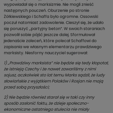
wypowiadał się o marksizmie. Nie mogli znieść
następnych pouczeń. Oburzenie po stronie
Żółkiewskiego i Schaffa było ogromne. Ossowski
poczuł natomiast zadowolenie. Cieszył się, że udało
się poruszyć „partyjny beton”. W swoich staraniach
pozwolił sobie pójść jeszcze dalej. Sformułował
jedenaście zaleceń, które polecał Schaffowi do
zapisania we własnym elementarzu prawdziwego
marksisty. Niesforny nauczyciel sugerował:
1) „Prawdziwy marksista” nie będzie się tedy kłopotał,
że istnieją Czechy i że nawet zawarliśmy z nimi
sojusz, aczkolwiek sto lat temu Marks sądził, że ludy
słowiańskie z wyjątkiem Polaków i Rosjan nie mają
przed sobą przyszłości;
2) Nie będzie również starał się w taki czy inny
sposób zasłonić faktu, że dzieje społeczno-
ekonomiczne ostatniego stulecia nie miały