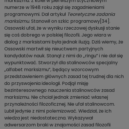
marksizmu. Z kolei w pierwszym styczniowym
numerze w 1948 roku zajął się zagadnieniami
programowymi. Dał artykuł
Teoretyczne zadania
marksizmu
. Stanowił on szkic programowy[34].
Ossowski ufał, że w wyniku rzeczowej dyskusji stanie
się coś dobrego w polskiej filozofii. Jego wiara w
dialog z marksistami była jednak iluzją. Dziś wiemy, że
Ossowski martwił się nieuctwem partyjnych
kandydatów nauk. Stanął z nimi do „ringu” i nie dał się
wypunktować. Stworzył dla stalinowców specjalny
„alfabet marksizmu”, będący wzorcowym
przedstawieniem głównych zasad tej trudnej dla nich
do przyswojenia ideologii. Podjął misję
bezinteresownego nauczenia stalinowców zasad
marksizmu. Nie chciał jednak zmieniać własnej
przynależności filozoficznej. Nie ufał stalinowcom.
Lubił jedynie z nimi polemizować. Wiedział, że ich
wiedza jest niedostateczna. Wykazywał
adwersarzom braki w znajomości zasad filozofii