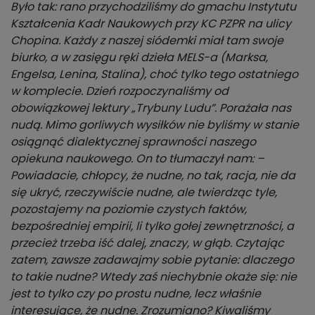
Było tak: rano przychodziliśmy do gmachu Instytutu
Kształcenia Kadr Naukowych przy KC PZPR na ulicy
Chopina. Każdy z naszej siódemki miał tam swoje
biurko, a w zasięgu ręki dzieła MELS-a (Marksa,
Engelsa, Lenina, Stalina), choć tylko tego ostatniego
w komplecie. Dzień rozpoczynaliśmy od
obowiązkowej lektury „Trybuny Ludu”. Porażała nas
nudą. Mimo gorliwych wysiłków nie byliśmy w stanie
osiągnąć dialektycznej sprawności naszego
opiekuna naukowego. On to tłumaczył nam: –
Powiadacie, chłopcy, że nudne, no tak, racja, nie da
się ukryć, rzeczywiście nudne, ale twierdząc tyle,
pozostajemy na poziomie czystych faktów,
bezpośredniej empirii, li tylko gołej zewnętrzności, a
przecież trzeba iść dalej, znaczy, w głąb. Czytając
zatem, zawsze zadawajmy sobie pytanie: dlaczego
to takie nudne? Wtedy zaś niechybnie okaże się: nie
jest to tylko czy po prostu nudne, lecz właśnie
interesujące, że nudne. Zrozumiano? Kiwaliśmy