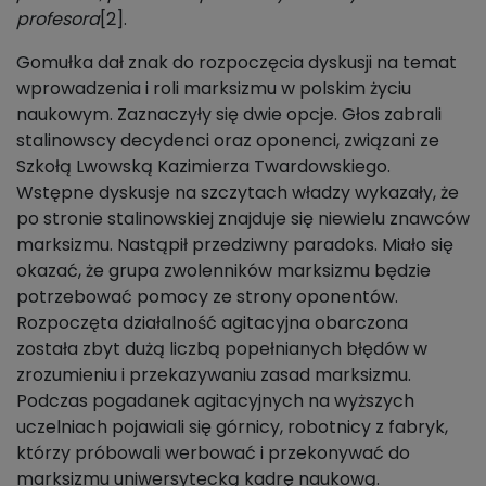
profesora
[2].
Gomułka dał znak do rozpoczęcia dyskusji na temat
wprowadzenia i roli marksizmu w polskim życiu
naukowym. Zaznaczyły się dwie opcje. Głos zabrali
stalinowscy decydenci oraz oponenci, związani ze
Szkołą Lwowską Kazimierza Twardowskiego.
Wstępne dyskusje na szczytach władzy wykazały, że
po stronie stalinowskiej znajduje się niewielu znawców
marksizmu. Nastąpił przedziwny paradoks. Miało się
okazać, że grupa zwolenników marksizmu będzie
potrzebować pomocy ze strony oponentów.
Rozpoczęta działalność agitacyjna obarczona
została zbyt dużą liczbą popełnianych błędów w
zrozumieniu i przekazywaniu zasad marksizmu.
Podczas pogadanek agitacyjnych na wyższych
uczelniach pojawiali się górnicy, robotnicy z fabryk,
którzy próbowali werbować i przekonywać do
marksizmu uniwersytecką kadrę naukową.