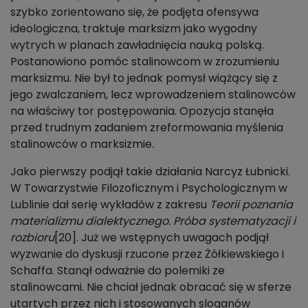
szybko zorientowano się, że podjęta ofensywa
ideologiczna, traktuje marksizm jako wygodny
wytrych w planach zawładnięcia nauką polską.
Postanowiono pomóc stalinowcom w zrozumieniu
marksizmu. Nie był to jednak pomysł wiążący się z
jego zwalczaniem, lecz wprowadzeniem stalinowców
na właściwy tor postępowania. Opozycja stanęła
przed trudnym zadaniem zreformowania myślenia
stalinowców o marksizmie.
Jako pierwszy podjął takie działania Narcyz Łubnicki.
W Towarzystwie Filozoficznym i Psychologicznym w
Lublinie dał serię wykładów z zakresu
Teorii poznania
materializmu dialektycznego. Próba systematyzacji i
rozbioru
[20]. Już we wstępnych uwagach podjął
wyzwanie do dyskusji rzucone przez Żółkiewskiego i
Schaffa. Stanął odważnie do polemiki ze
stalinowcami. Nie chciał jednak obracać się w sferze
utartych przez nich i stosowanych sloganów