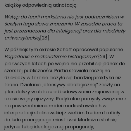
książkę odpowiednią adnotacją:
Wstęp do teorii marksizmu nie jest podręcznikiem w
ścisłym tego słowa znaczeniu. W zasadzie praca ta
jest przeznaczona dla inteligencji oraz dla młodzieży
uniwersyteckiej
[28].
W późniejszym okresie Schaff opracował popularne
Pogadanki o materializmie historycznym
[29]. W
pierwszych latach po wojnie nie przebił się jednak do
szerszej publiczności. Partia stawiała raczej na
działaczy w terenie. Liczyła się bardziej praktyka niż
teoria. Działania „ofensywy ideologicznej” zeszły na
plan dalszy w obliczu odbudowywania zrujnowanej w
czasie wojny ojczyzny. Radykalne pomysły związane z
rozpowszechnieniem idei marksistowskich w
interpretacji stalinowskiej z wielkim trudem trafiały
do ludu pracującego miast i wsi. Marksizm stał się
jedynie tubą ideologicznej propagandy,