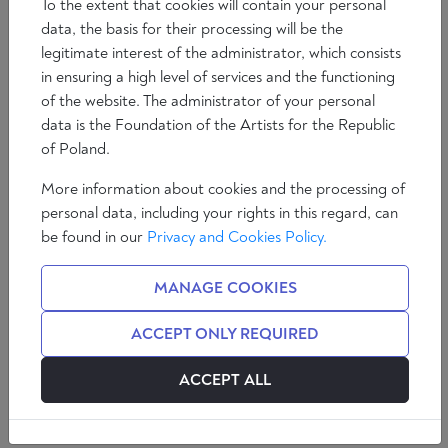
To the extent that cookies will contain your personal
data, the basis for their processing will be the
legitimate interest of the administrator, which consists
in ensuring a high level of services and the functioning
of the website. The administrator of your personal
data is the Foundation of the Artists for the Republic
of Poland.
More information about cookies and the processing of
Tematem przewodnim w powojennej
personal data, including your rights in this regard, can
filozofii polskiej stał się marksizm[1].
be found in our
Privacy and Cookies Policy.
Doszło do pierwszych dyskusji na jego
nadrzędną rolą w kształtowaniu szeroko
MANAGE COOKIES
pojętej rzeczywistości naukowej. Stało się
to po nieudanych próbach
ACCEPT ONLY REQUIRED
wprowadzenia marksizmu przez partię
„pod strzechy”.
ACCEPT ALL
Działania te przebiegały bardzo opornie. Działacze