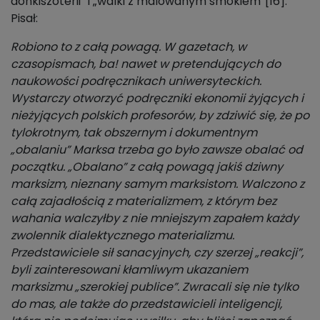
donkiszoterii” i „walki z malowanym smokiem”[16].
Pisał:
Robiono to z całą powagą. W gazetach, w
czasopismach, ba! nawet w pretendujących do
naukowości podręcznikach uniwersyteckich.
Wystarczy otworzyć podręczniki ekonomii żyjących i
nieżyjących polskich profesorów, by zdziwić się, że po
tylokrotnym, tak obszernym i dokumentnym
„obalaniu” Marksa trzeba go było zawsze obalać od
początku. „Obalano” z całą powagą jakiś dziwny
marksizm, nieznany samym marksistom. Walczono z
całą zajadłością z materializmem, z którym bez
wahania walczyłby z nie mniejszym zapałem każdy
zwolennik dialektycznego materializmu.
Przedstawiciele sił sanacyjnych, czy szerzej „reakcji”,
byli zainteresowani kłamliwym ukazaniem
marksizmu „szerokiej publice”. Zwracali się nie tylko
do mas, ale także do przedstawicieli inteligencji,