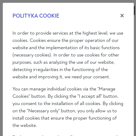
×
POLITYKA COOKIE
ANALIZY
ESEJE
KOMENTARZE
In order to provide services at the highest level, we use
cookies. Cookies ensure the proper operation of our
website and the implementation of its basic functions
Analizy
Filozofia
(necessary cookies). In order to use cookies for other
purposes, such as analyzing the use of our website,
DYSKUSJE NAD KSZTAŁTEM
detecting irregularities in the functioning of the
POLSKIEGO MARKSIZMU
website and improving it, we need your consent.
Radosław Kuliniak
You can manage individual cookies via the "Manage
2024-12-13
Cookies" button. By clicking the "I accept all" button,
Czas czytania 12 min
you consent to the installation of all cookies. By clicking
on the "Necessary only" button, you only allow us to
install cookies that ensure the proper functioning of
the website.