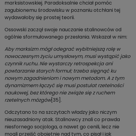
marksistowskiej. Paradoksalnie chciał pomóc
zagubionemu środowisku w poznaniu otchłani tej
wydawałoby się prostej teorii.
Ossowski zaczął swoje nauczanie stalinowców od
ogólnie sformułowanego przesłania. Wskazał w nim:
Aby marksizm mógł odegrać wybitniejszą rolę w
nowoczesnym życiu umysłowym, musi wystąpić jako
czynnik ruchu. Nie wystarczy retrospekcja ani
powtarzanie starych formuł; trzeba sięgnąć ku
nowym zagadnieniom i nowym metodom. A z tym
dynamizmem łączyć się musi postulat rzetelności
naukowej, bez którego nie zwiąże się z ruchem
rzetelnych mózgów
[35].
Odczytano to na szczytach władzy jako niczym
nieuzasadniony atak. Stalinowcy znali co prawda
niesfornego socjologa, a nawet go cenili, lecz nie
mogli przejść obojętnie nad tym, co pisał i jak