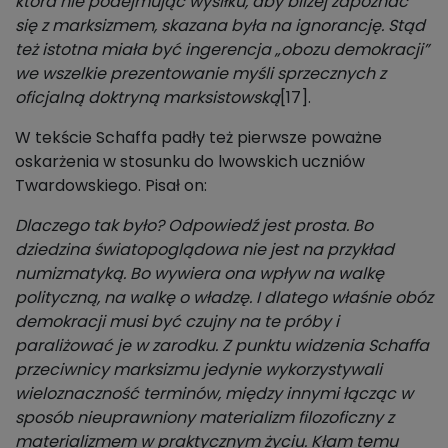
która nie podejmując wysiłku, aby bliżej zapoznać
się z marksizmem, skazana była na ignorancję. Stąd
też istotna miała być ingerencja „obozu demokracji”
we wszelkie prezentowanie myśli sprzecznych z
oficjalną doktryną marksistowską
[17].
W tekście Schaffa padły też pierwsze poważne
oskarżenia w stosunku do lwowskich uczniów
Twardowskiego. Pisał on:
Dlaczego tak było? Odpowiedź jest prosta. Bo
dziedzina światopoglądowa nie jest na przykład
numizmatyką. Bo wywiera ona wpływ na walkę
polityczną, na walkę o władzę. I dlatego właśnie obóz
demokracji musi być czujny na te próby i
paraliżować je w zarodku. Z punktu widzenia Schaffa
przeciwnicy marksizmu jedynie wykorzystywali
wieloznaczność terminów, między innymi łącząc w
sposób nieuprawniony materializm filozoficzny z
materializmem w praktycznym życiu. Kłam temu