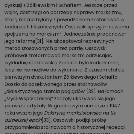
dyskusji z Żółkiewskim i Schaffem. Jeszcze przed
wojną dostrzegł on potrzebę naprawy marksizmu,
którą można byłoby z powodzeniem zastosować w
badaniach filozoficznych. Ossowski sprzyjał „nowemu
spojrzeniu na marksizm”. Jednocześnie proponował
jego reformę[31]. Nie akceptował represyjnych
metod stosowanych przez partię. Ossowski
próbował zreformować marksizm odrzucając
wykładnię stalinowską. Zadanie było karkołomne,
lecz nie niemożliwe do wykonania. Z czasem stał się
pierwszym dyskutantem Żółkiewskiego i Schaffa.
Doszło do oczekiwanego przez stalinowców
„dialektycznego starcia poglądów”[32]. Na łamach
„Myśli Współczesnej” zaczęły ukazywać się jego
pierwsze artykuły. W grudniowym numerze z 1947
roku wyszła jego
Doktryna marksistowska na tle
dzisiejszej epoki
[33]. Ossowski podjął próbę
przypomnienia stalinowcom o historycznej recepcji