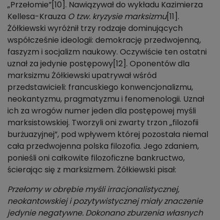
„Przełomie”[10]. Nawiązywał do wykładu Kazimierza
Kellesa-Krauza
O tzw. kryzysie marksizmu
[11].
Żółkiewski wyróżnił trzy rodzaje dominujących
współcześnie ideologii: demokrację przedwojenną,
faszyzm i socjalizm naukowy. Oczywiście ten ostatni
uznał za jedynie postępowy[12]. Oponentów dla
marksizmu Żółkiewski upatrywał wśród
przedstawicieli: francuskiego konwencjonalizmu,
neokantyzmu, pragmatyzmu i fenomenologii. Uznał
ich za wrogów numer jeden dla postępowej myśli
marksistowskiej. Tworzyli oni zwarty trzon „filozofii
burżuazyjnej”, pod wpływem której pozostała niemal
cała przedwojenna polska filozofia. Jego zdaniem,
ponieśli oni całkowite filozoficzne bankructwo,
ścierając się z marksizmem. Żółkiewski pisał:
Przełomy w obrębie myśli irracjonalistycznej,
neokantowskiej i pozytywistycznej miały znaczenie
jedynie negatywne. Dokonano zburzenia własnych