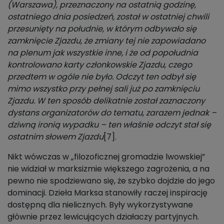
(Warszawa), przeznaczony na ostatnią godzinę,
ostatniego dnia posiedzeń, został w ostatniej chwili
przesunięty na południe, w którym odbywało się
zamknięcie Zjazdu, że zmiany tej nie zapowiadano
na plenum jak wszystkie inne, i że od popołudnia
kontrolowano karty członkowskie Zjazdu, czego
przedtem w ogóle nie było. Odczyt ten odbył się
mimo wszystko przy pełnej sali już po zamknięciu
Zjazdu. W ten sposób delikatnie został zaznaczony
dystans organizatorów do tematu, zarazem jednak –
dziwną ironią wypadku – ten właśnie odczyt stał się
ostatnim słowem Zjazdu
[7].
Nikt wówczas w „filozoficznej gromadzie lwowskiej”
nie widział w marksizmie większego zagrożenia, a na
pewno nie spodziewano się, że szybko dojdzie do jego
dominacji. Dzieła Marksa stanowiły raczej inspirację
dostępną dla nielicznych. Były wykorzystywane
głównie przez lewicujących działaczy partyjnych.