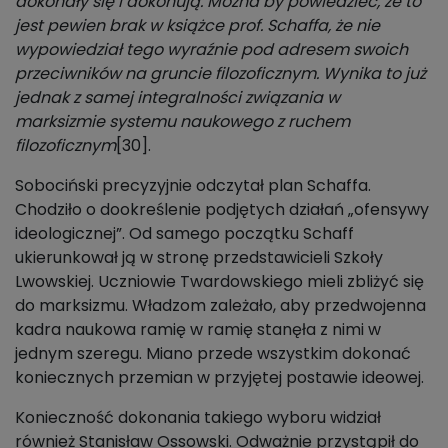
dokonały się i dokonują. Można by powiedzieć, że to
jest pewien brak w książce prof. Schaffa, że nie
wypowiedział tego wyraźnie pod adresem swoich
przeciwników na gruncie filozoficznym. Wynika to już
jednak z samej integralności związania w
marksizmie systemu naukowego z ruchem
filozoficznym
[30].
Sobociński precyzyjnie odczytał plan Schaffa.
Chodziło o dookreślenie podjętych działań „ofensywy
ideologicznej”. Od samego początku Schaff
ukierunkował ją w stronę przedstawicieli Szkoły
Lwowskiej. Uczniowie Twardowskiego mieli zbliżyć się
do marksizmu. Władzom zależało, aby przedwojenna
kadra naukowa ramię w ramię stanęła z nimi w
jednym szeregu. Miano przede wszystkim dokonać
koniecznych przemian w przyjętej postawie ideowej.
Konieczność dokonania takiego wyboru widział
również Stanisław Ossowski. Odważnie przystąpił do