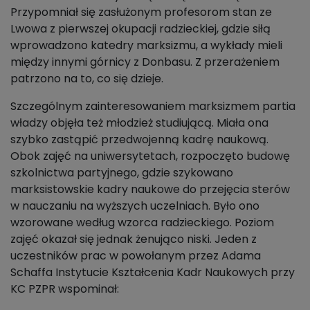
Przypomniał się zasłużonym profesorom stan ze
Lwowa z pierwszej okupacji radzieckiej, gdzie siłą
wprowadzono katedry marksizmu, a wykłady mieli
między innymi górnicy z Donbasu. Z przerażeniem
patrzono na to, co się dzieje.
Szczególnym zainteresowaniem marksizmem partia
władzy objęła też młodzież studiującą. Miała ona
szybko zastąpić przedwojenną kadrę naukową.
Obok zajęć na uniwersytetach, rozpoczęto budowę
szkolnictwa partyjnego, gdzie szykowano
marksistowskie kadry naukowe do przejęcia sterów
w nauczaniu na wyższych uczelniach. Było ono
wzorowane według wzorca radzieckiego. Poziom
zajęć okazał się jednak żenująco niski. Jeden z
uczestników prac w powołanym przez Adama
Schaffa Instytucie Kształcenia Kadr Naukowych przy
KC PZPR wspominał: