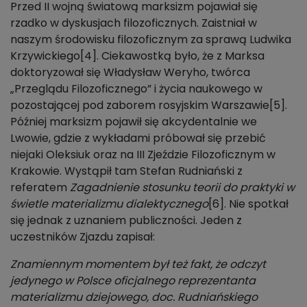
Przed II wojną światową marksizm pojawiał się
rzadko w dyskusjach filozoficznych. Zaistniał w
naszym środowisku filozoficznym za sprawą Ludwika
Krzywickiego[4]. Ciekawostką było, że z Marksa
doktoryzował się Władysław Weryho, twórca
„Przeglądu Filozoficznego” i życia naukowego w
pozostającej pod zaborem rosyjskim Warszawie[5].
Później marksizm pojawił się akcydentalnie we
Lwowie, gdzie z wykładami próbował się przebić
niejaki Oleksiuk oraz na III Zjeździe Filozoficznym w
Krakowie. Wystąpił tam Stefan Rudniański z
referatem
Zagadnienie stosunku teorii do praktyki w
świetle materializmu dialektycznego
[6]. Nie spotkał
się jednak z uznaniem publiczności. Jeden z
uczestników Zjazdu zapisał:
Znamiennym momentem był też fakt, że odczyt
jedynego w Polsce oficjalnego reprezentanta
materializmu dziejowego, doc. Rudniańskiego