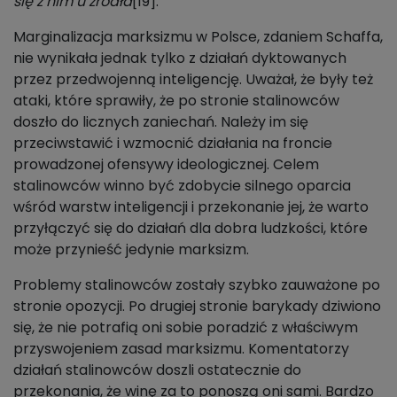
się z nim u źródła
[19].
Marginalizacja marksizmu w Polsce, zdaniem Schaffa,
nie wynikała jednak tylko z działań dyktowanych
przez przedwojenną inteligencję. Uważał, że były też
ataki, które sprawiły, że po stronie stalinowców
doszło do licznych zaniechań. Należy im się
przeciwstawić i wzmocnić działania na froncie
prowadzonej ofensywy ideologicznej. Celem
stalinowców winno być zdobycie silnego oparcia
wśród warstw inteligencji i przekonanie jej, że warto
przyłączyć się do działań dla dobra ludzkości, które
może przynieść jedynie marksizm.
Problemy stalinowców zostały szybko zauważone po
stronie opozycji. Po drugiej stronie barykady dziwiono
się, że nie potrafią oni sobie poradzić z właściwym
przyswojeniem zasad marksizmu. Komentatorzy
działań stalinowców doszli ostatecznie do
przekonania, że winę za to ponoszą oni sami. Bardzo